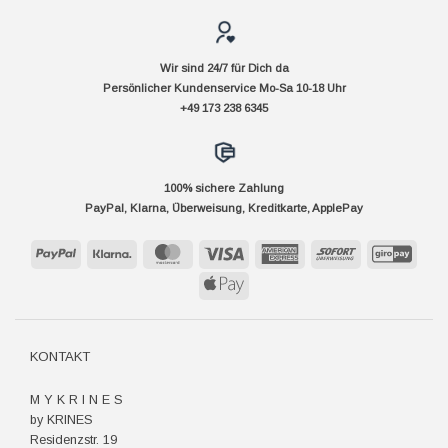
Wir sind 24/7 für Dich da
Persönlicher Kundenservice Mo-Sa 10-18 Uhr
+49 173 238 6345
100% sichere Zahlung
PayPal, Klarna, Überweisung, Kreditkarte, ApplePay
PayPal
Klarna
MasterCard
Visa
American
Sofort
GiroP
Express
Apple
Pay
KONTAKT
M Y K R I N E S
by KRINES
Residenzstr. 19