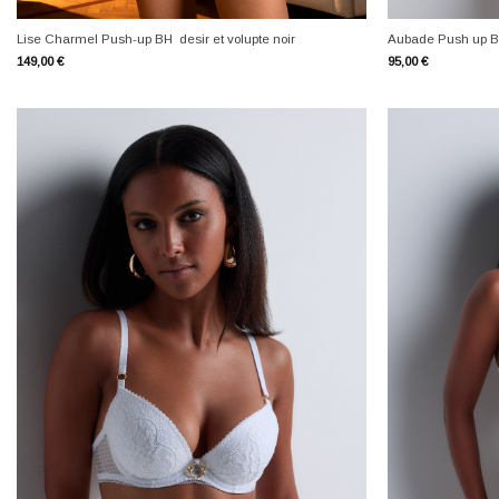
+
+
Lise Charmel Push-up BH desir et volupte noir
Aubade Push up B
149,00
€
95,00
€