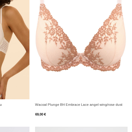
+
ru
Wacoal Plunge BH Embrace Lace angel wing/rose dust
69,00
€