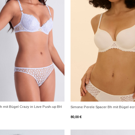
+
h mit Bügel Crazy in Love Push-up BH
Simone Perele Spacer Bh mit Bügel ec
80,00
€