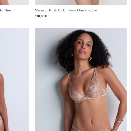
+
ic blue
Marie Jo Push Up Bh Jane blue shadow
110,00
€