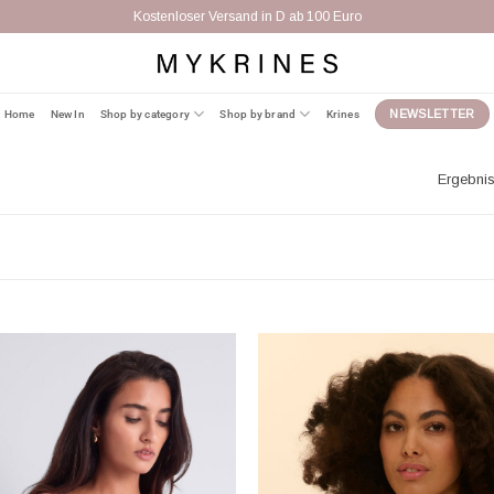
Kostenloser Versand in D ab 100 Euro
Home
New In
Shop by category
Shop by brand
Krines
NEWSLETTER
Ergebnis