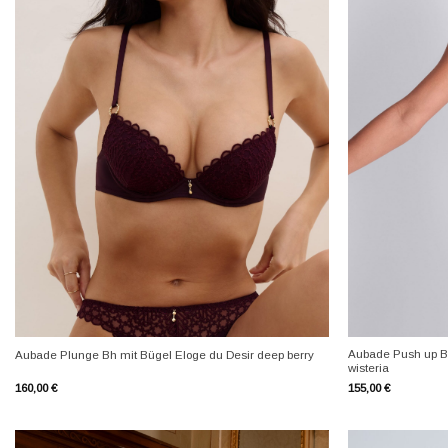
+
+
Aubade Push up B
Aubade Plunge Bh mit Bügel Eloge du Desir deep berry
wisteria
160,00
€
155,00
€