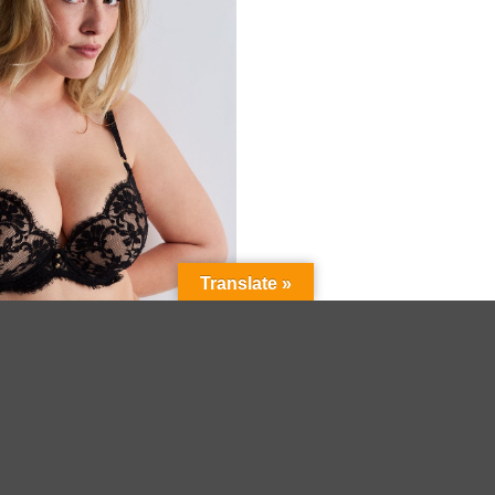
Translate »
+
 Under Your Spell ultrablack
Aubade Push up Bh Stardust Dream am
155,00
€