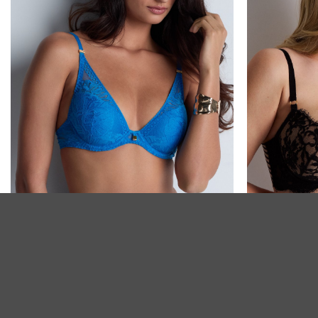
+
+
Aubade Push-Up BH Love Soul azure
Aubade Push Up BH
120,00
€
285,00
€