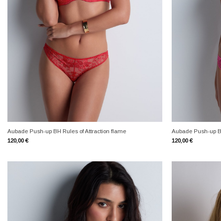
+
+
Aubade Push-up BH Rules of Attraction flame
Aubade Push-up BH 
120,00
€
120,00
€