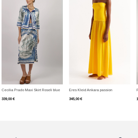
+
+
Cecilia Prado Maxi Skirt Roseli blue
Eres Kleid Ankara passion
339,00
€
345,00
€