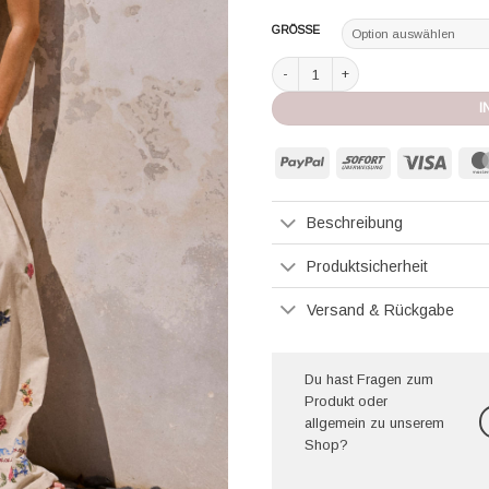
GRÖSSE
Agua Bendita Rock Jenna blush Me
I
PayPal
Sofort
Visa
Beschreibung
Produktsicherheit
Versand & Rückgabe
Du hast Fragen zum
Produkt oder
allgemein zu unserem
Shop?