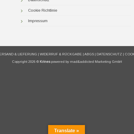
Cookie Richtlinie
Impressum
ERSAND & LIEFERUNG
|
WIDERRUF & RÜCKGABE
|
ABGS
|
DATENSCHUTZ
|
COOK
Copyright 2026 ©
Krines
powered by mad&addicted Marketing GmbH
Translate »