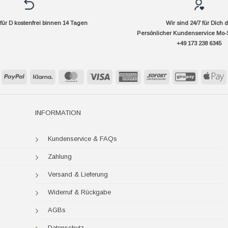
ür D kostenfrei binnen 14 Tagen
Wir sind 24/7 für Dich 
Persönlicher Kundenservice Mo-
+49 173 238 6345
PayPal
Klarna
MasterCard
Visa
American
Sofort
GiroPay
A
Express
P
INFORMATION
Kundenservice & FAQs
Zahlung
Versand & Lieferung
Widerruf & Rückgabe
AGBs
Datenschutz