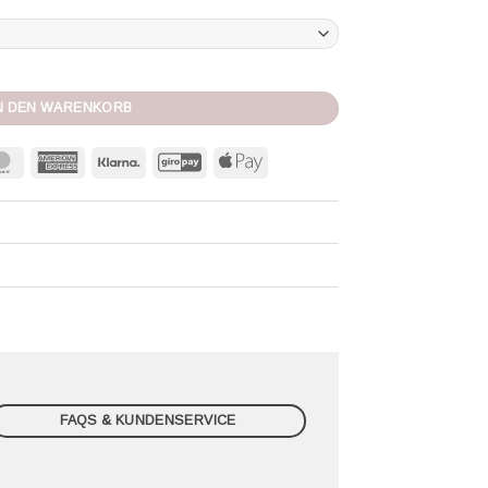
nge
N DEN WARENKORB
MasterCard
American
Klarna
GiroPay
Apple
Express
Pay
FAQS & KUNDENSERVICE