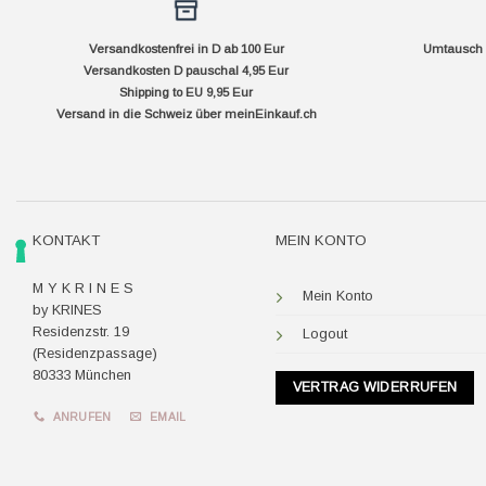
Versandkostenfrei in D ab 100 Eur
Umtausch f
Versandkosten D pauschal 4,95 Eur
Shipping to EU 9,95 Eur
Versand in die Schweiz über
meinEinkauf.ch
KONTAKT
MEIN KONTO
M Y K R I N E S
Mein Konto
by KRINES
Residenzstr. 19
Logout
(Residenzpassage)
80333 München
VERTRAG WIDERRUFEN
ANRUFEN
EMAIL