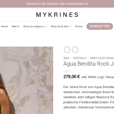
Kostenfreier Umtausch binnen 14 Tagen
Home
New In
Shop by category
Shop by brand
Krines
NEWSLETTER
Start
/
SPECIALS
/
XMAS GESCHENK
Agua Bendita Rock J
279,00
€
inkl. MwSt zzgl. Vers
Der Jenna Rock von Aqua Bendita 
elastischen, smockartigen Bund fü
verleihen dem luftigen Maxirock B
praktische Funktionalität bieten. 
stilvollen, mühelosen Sommerlook