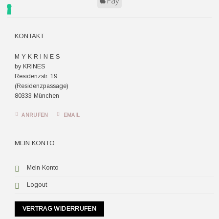
Apple
Pay
KONTAKT
M Y K R I N E S
by KRINES
Residenzstr. 19
(Residenzpassage)
80333 München
ANRUFEN
EMAIL
MEIN KONTO
Mein Konto
Logout
VERTRAG WIDERRUFEN