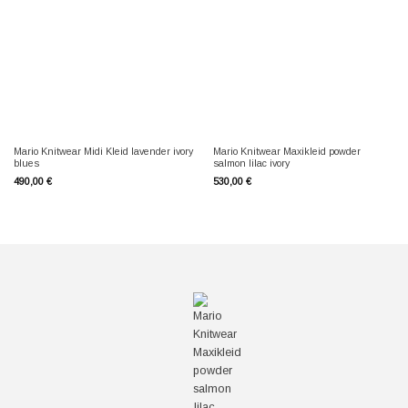
Mario Knitwear Midi Kleid lavender ivory
Mario Knitwear Maxikleid powder
blues
salmon lilac ivory
490,00
€
530,00
€