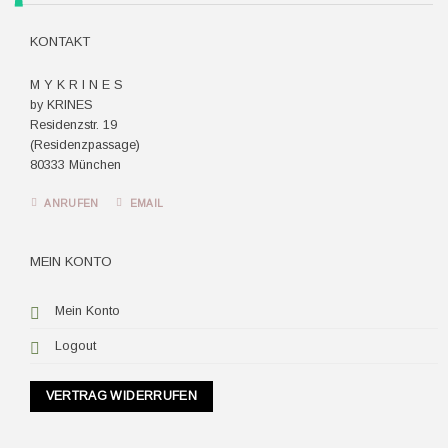
KONTAKT
M Y K R I N E S
by KRINES
Residenzstr. 19
(Residenzpassage)
80333 München
ANRUFEN
EMAIL
MEIN KONTO
Mein Konto
Logout
VERTRAG WIDERRUFEN