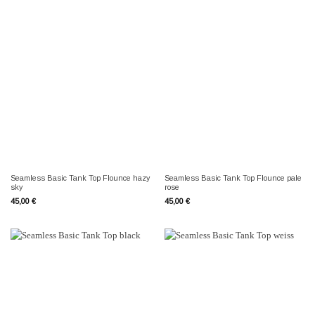
Seamless Basic Tank Top Flounce hazy
Seamless Basic Tank Top Flounce pale
sky
rose
45,00
€
45,00
€