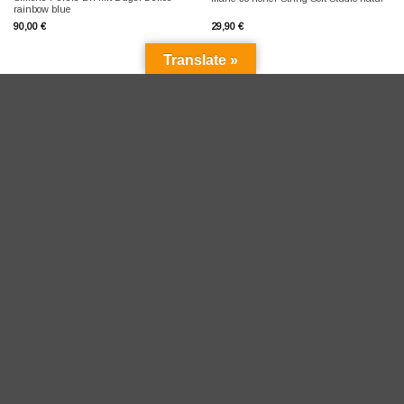
rainbow blue
90,00
€
29,90
€
Translate »
Versandkostenfrei in D ab 100 Eur
Versandkosten D pauschal 4,95 Eur
Shipping to EU 9,95 Eur
Versand in die Schweiz über
meinEinkauf.ch
Umtausch für D kostenfrei binnen 14 Tagen
Wir sind 24/7 für Dich da