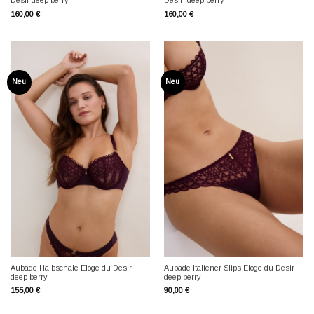
Desir deep berry
Desir deep berry
160,00
€
160,00
€
Neu
Neu
Aubade Halbschale Eloge du Desir
Aubade Italiener Slips Eloge du Desir
deep berry
deep berry
155,00
€
90,00
€