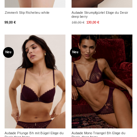
Aubade Strumpfgürtel Eloge du Desir
Zimmerli Slip Richelieu white
deep berry
Ursprünglicher
Aktueller
99,00
€
160,00
€
130,00
€
Preis
Preis
war:
ist:
160,00 €
130,00 €.
Neu
Neu
Aubade Plunge Bh mit Bügel Eloge du
Aubade Mono Triangel Bh Eloge du