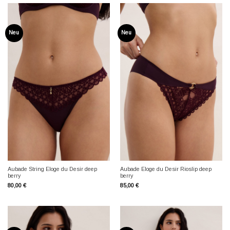
Neu
Neu
Aubade String Eloge du Desir deep
Aubade Eloge du Desir Rioslip deep
berry
berry
80,00
€
85,00
€