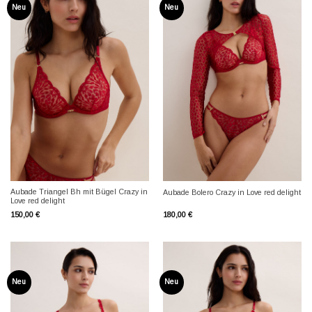
Neu
Neu
Aubade Triangel Bh mit Bügel Crazy in
Aubade Bolero Crazy in Love red delight
Love red delight
150,00
€
180,00
€
Neu
Neu