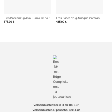
Er
Eres Badeanzug Asia Duni olive noir
Eres Badeanzug Arnaque maracas
ult
375,00
€
435,00
€
25
Versandkostenfrei in D ab 100 Eur
Versandkosten D pauschal 4,95 Eur