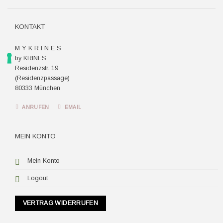
Pay
KONTAKT
M Y K R I N E S
by KRINES
Residenzstr. 19
(Residenzpassage)
80333 München
ANRUFEN
EMAIL
MEIN KONTO
Mein Konto
Logout
VERTRAG WIDERRUFEN