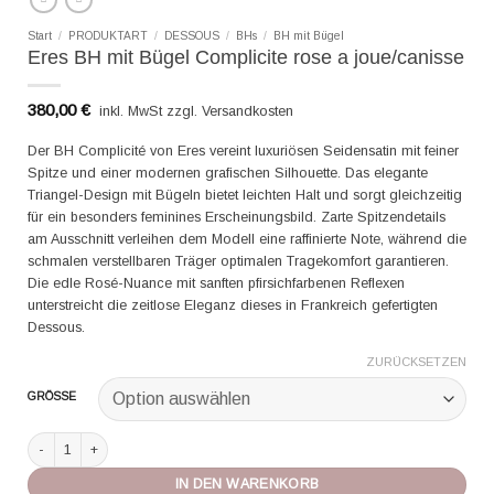
Start
/
PRODUKTART
/
DESSOUS
/
BHs
/
BH mit Bügel
Eres BH mit Bügel Complicite rose a joue/canisse
380,00
€
inkl. MwSt zzgl. Versandkosten
Der BH Complicité von Eres vereint luxuriösen Seidensatin mit feiner
Spitze und einer modernen grafischen Silhouette. Das elegante
Triangel-Design mit Bügeln bietet leichten Halt und sorgt gleichzeitig
für ein besonders feminines Erscheinungsbild. Zarte Spitzendetails
am Ausschnitt verleihen dem Modell eine raffinierte Note, während die
schmalen verstellbaren Träger optimalen Tragekomfort garantieren.
Die edle Rosé-Nuance mit sanften pfirsichfarbenen Reflexen
unterstreicht die zeitlose Eleganz dieses in Frankreich gefertigten
Dessous.
ZURÜCKSETZEN
GRÖSSE
Eres BH mit Bügel Complicite rose a joue/canisse Menge
IN DEN WARENKORB