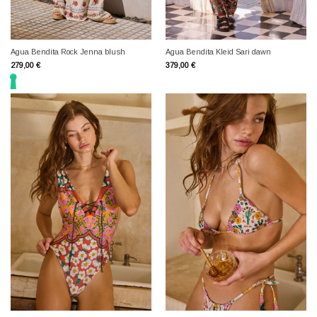
Agua Bendita Rock Jenna blush
Agua Bendita Kleid Sari dawn
279,00
€
379,00
€