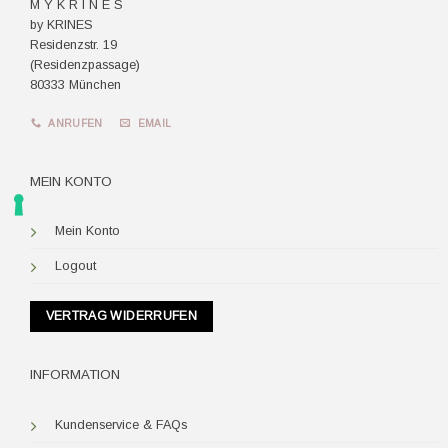
M Y K R I N E S
by KRINES
Residenzstr. 19
(Residenzpassage)
80333 München
ANRUFEN
EMAIL
MEIN KONTO
Mein Konto
Logout
VERTRAG WIDERRUFEN
INFORMATION
Kundenservice & FAQs