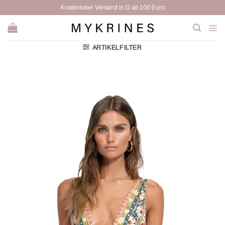
Zum
Kostenloser Versand in D ab 100 Euro
Inhalt
springen
ARTIKELFILTER