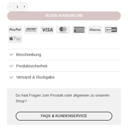
Agua Bendita Badeanzug Ellis plume Menge
IN DEN WARENKORB
PayPal
Sofort
Visa
MasterCard
American
Klarna
GiroP
Express
Apple
Pay
Beschreibung
Produktsicherheit
Versand & Rückgabe
Du hast Fragen zum Produkt oder allgemein zu unserem
Shop?
FAQS & KUNDENSERVICE