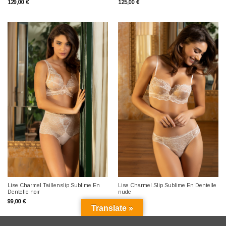
129,00
€
125,00
€
Lise Charmel Taillenslip Sublime En
Lise Charmel Slip Sublime En Dentelle
Dentelle noir
nude
99,00
€
95,00
€
Translate »