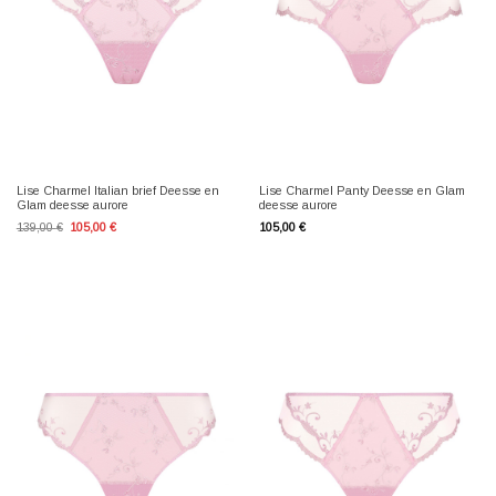
Lise Charmel Italian brief Deesse en
Lise Charmel Panty Deesse en Glam
Glam deesse aurore
deesse aurore
Ursprünglicher
Aktueller
139,00
€
105,00
€
105,00
€
Preis
Preis
war:
ist:
139,00 €
105,00 €.