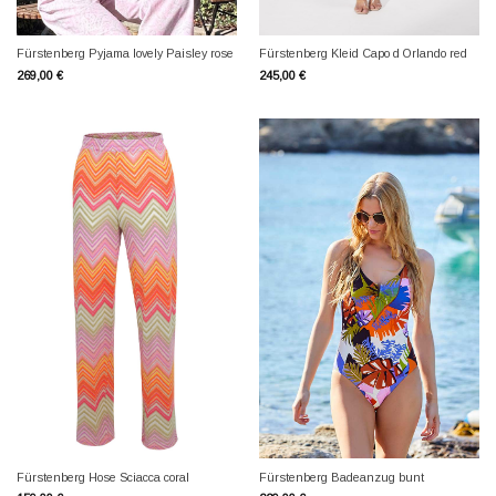
Fürstenberg Pyjama lovely Paisley rose
Fürstenberg Kleid Capo d Orlando red
269,00
€
245,00
€
Fürstenberg Hose Sciacca coral
Fürstenberg Badeanzug bunt