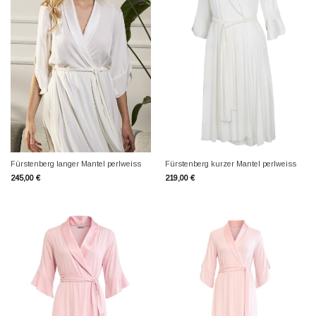
Fürstenberg langer Mantel perlweiss
Fürstenberg kurzer Mantel perlweiss
245,00
€
219,00
€