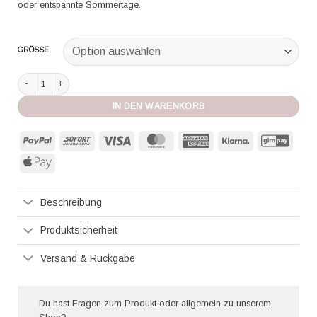
oder entspannte Sommertage.
GRÖSSE
Fürstenberg Tunika Oyster Bay lipstick bunt Menge
IN DEN WARENKORB
PayPal
Sofort
Visa
MasterCard
American
Klarna
GiroP
Express
Apple
Pay
Beschreibung
Produktsicherheit
Versand & Rückgabe
Du hast Fragen zum Produkt oder allgemein zu unserem