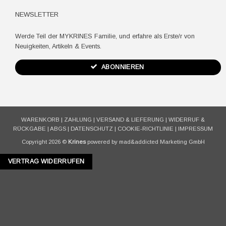
NEWSLETTER
Werde Teil der MYKRINES Familie, und erfahre als Erste/r von
Neuigkeiten, Artikeln & Events.
ABONNIEREN
WARENKORB
|
ZAHLUNG
|
VERSAND & LIEFERUNG
|
WIDERRUF &
RÜCKGABE
|
ABGS
|
DATENSCHUTZ
|
COOKIE-RICHTLINIE
|
IMPRESSUM
Copyright 2026 ©
Krines
powered by mad&addicted Marketing GmbH
VERTRAG WIDERRUFEN