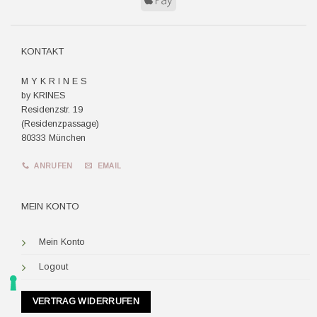
Pay
KONTAKT
M Y K R I N E S
by KRINES
Residenzstr. 19
(Residenzpassage)
80333 München
ANRUFEN
EMAIL
MEIN KONTO
Mein Konto
Logout
VERTRAG WIDERRUFEN