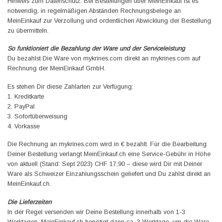
Hinweis zum Datenschutz: Bei Bestellungen über MeinEinkauf ist es
notwendig, in regelmäßigen Abständen Rechnungsbelege an
MeinEinkauf zur Verzollung und ordentlichen Abwicklung der Bestellung
zu übermitteln.
So funktioniert die Bezahlung der Ware und der Serviceleistung
Du bezahlst Die Ware von mykrines.com direkt an mykrines.com auf
Rechnung der MeinEinkauf GmbH.
Es stehen Dir diese Zahlarten zur Verfügung:
1. Kreditkarte
2. PayPal
3. Sofortüberweisung
4. Vorkasse
Die Rechnung an mykrines.com wird in € bezahlt. Für die Bearbeitung
Deiner Bestellung verlangt MeinEinkauf.ch eine Service-Gebühr in Höhe
von aktuell (Stand: Sept 2023) CHF 17,90 – diese wird Dir mit Deiner
Ware als Schweizer Einzahlungsschein geliefert und Du zahlst direkt an
MeinEinkauf.ch.
Die Lieferzeiten
In der Regel versenden wir Deine Bestellung innerhalb von 1-3
Werktagen. MeinEinkauf.ch benötigt dann ca. 3 Werktage, um die Ware