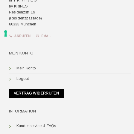
M Y K R I N E S
by KRINES
Residenzstr. 19
(Residenzpassage)
80333 München
ANRUFEN
EMAIL
MEIN KONTO
Mein Konto
Logout
VERTRAG WIDERRUFEN
INFORMATION
Kundenservice & FAQs