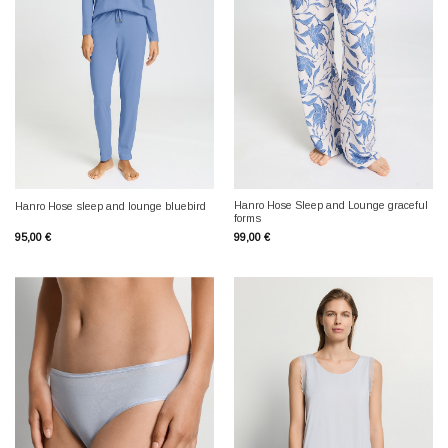
Hanro Hose Sleep and Lounge graceful
Hanro Hose sleep and lounge bluebird
forms
95,00
€
99,00
€