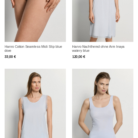
Hanro Cotton Seamless Midi Slip blue
Hanro Nachthemd ohne Arm Inaya
dove
watery blue
33,00
€
120,00
€