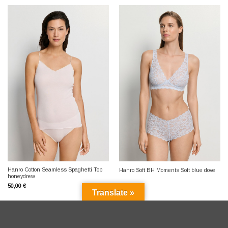
Hanro Cotton Seamless Spaghetti Top
Hanro Soft BH Moments Soft blue dove
honeydrew
50,00
€
75,00
€
Translate »