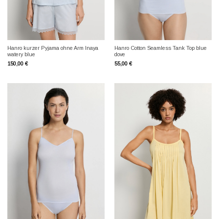
Hanro kurzer Pyjama ohne Arm Inaya
Hanro Cotton Seamless Tank Top blue
watery blue
dove
150,00
€
55,00
€