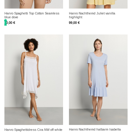
Hanro Spaghetti Top Cotton Seamless
Hanro Nachthemd Juliet vanilla
blue dove
highlight
50,00
€
99,00
€
Hanro Nachthemd halbarm Isabella
Hanro Spaghettidress Cira NW off white