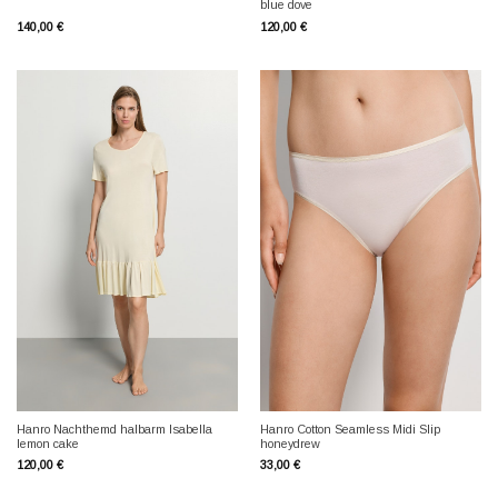
blue dove
140,00
€
120,00
€
Hanro Nachthemd halbarm Isabella
Hanro Cotton Seamless Midi Slip
lemon cake
honeydrew
120,00
€
33,00
€