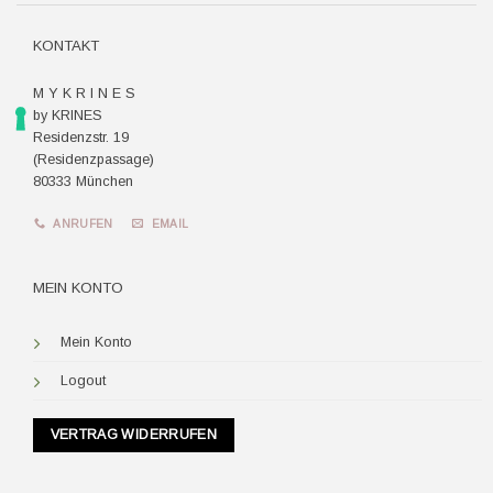
KONTAKT
M Y K R I N E S
by KRINES
Residenzstr. 19
(Residenzpassage)
80333 München
ANRUFEN
EMAIL
MEIN KONTO
Mein Konto
Logout
VERTRAG WIDERRUFEN