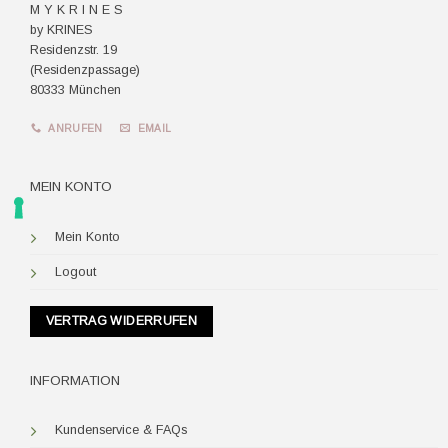
M Y K R I N E S
by KRINES
Residenzstr. 19
(Residenzpassage)
80333 München
ANRUFEN
EMAIL
MEIN KONTO
Mein Konto
Logout
VERTRAG WIDERRUFEN
INFORMATION
Kundenservice & FAQs