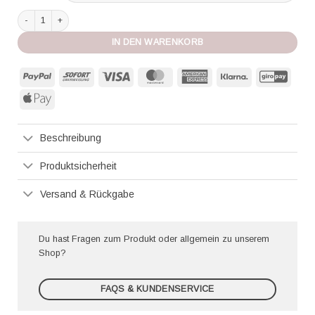
Cecilia Prado Maxidress Ana green Menge
IN DEN WARENKORB
PayPal
Sofort
Visa
MasterCard
American
Klarna
GiroP
Express
Apple
Pay
Beschreibung
Produktsicherheit
Versand & Rückgabe
Du hast Fragen zum Produkt oder allgemein zu unserem
Shop?
FAQS & KUNDENSERVICE