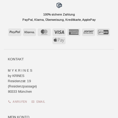
100% sichere Zahlung
PayPal, Klarna, Überweisung, Kreditkarte, ApplePay
PayPal
Klarna
MasterCard
Visa
American
Sofort
GiroP
Express
Apple
Pay
KONTAKT
M Y K R I N E S
by KRINES
Residenzstr. 19
(Residenzpassage)
80333 München
ANRUFEN
EMAIL
MEIN KONTO