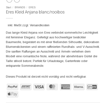
Start
/
BRANDS
/
ERES
Eres Kleid Anjana blanc/rooibos
inkl. MwSt zzgl. Versandkosten
Das lange Kleid Anjana von Eres verbindet sommerliche Leichtigkeit
mit femininer Eleganz. Gefertigt aus hochwertiger bestickter
Baumwolle, begeistert es mit einer fließenden Silhouette, dekorativen
Blumenstickereien und einem raffinierten Rundhals- und V-Ausschnitt.
Die sanften Raffungen an Ausschnitt und Ärmeln verleihen dem
Modell eine romantische Note, während der abnehmbare Gürtel die
Taille stilvoll betont. Perfekt für Urlaubstage, Gartenfeste oder
entspannte Sommerabende.
Dieses Produkt ist derzeit nicht vorrätig und nicht verfügbar.
PayPal
Sofort
Visa
MasterCard
American
Klarna
GiroP
Express
Apple
Pay