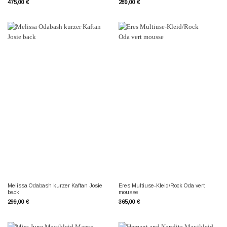
475,00
€
289,00
€
Melissa Odabash kurzer Kaftan Josie
Eres Multiuse-Kleid/Rock Oda vert
back
mousse
299,00
€
365,00
€