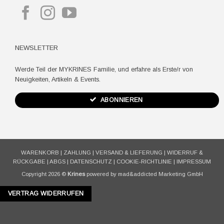
NEWSLETTER
Werde Teil der MYKRINES Familie, und erfahre als Erste/r von
Neuigkeiten, Artikeln & Events.
ABONNIEREN
WARENKORB
|
ZAHLUNG
|
VERSAND & LIEFERUNG
|
WIDERRUF &
RÜCKGABE
|
ABGS
|
DATENSCHUTZ
|
COOKIE-RICHTLINIE
|
IMPRESSUM
Copyright 2026 ©
Krines
powered by mad&addicted Marketing GmbH
VERTRAG WIDERRUFEN