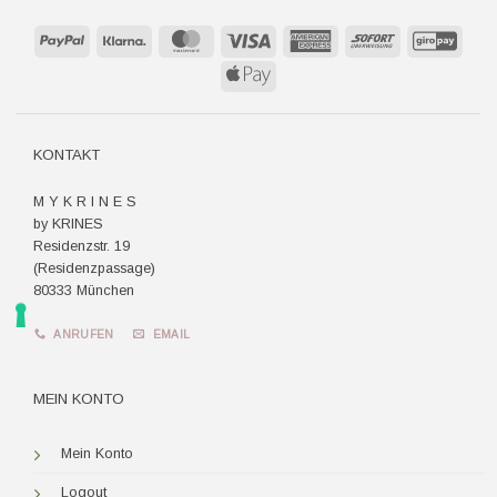
PayPal
Klarna
MasterCard
Visa
American
Sofort
GiroP
Express
Apple
Pay
KONTAKT
M Y K R I N E S
by KRINES
Residenzstr. 19
(Residenzpassage)
80333 München
ANRUFEN
EMAIL
MEIN KONTO
Mein Konto
Logout