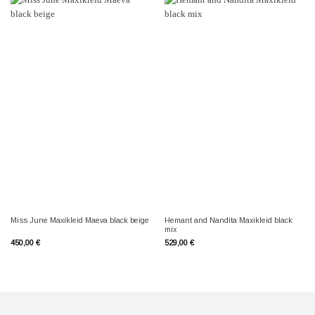
Hemant and Nandita Maxikleid black
Miss June Maxikleid Maeva black beige
mix
450,00
€
529,00
€