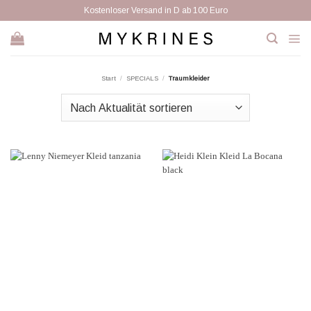
Zum
Kostenloser Versand in D ab 100 Euro
Inhalt
springen
Start
/
SPECIALS
/
Traumkleider