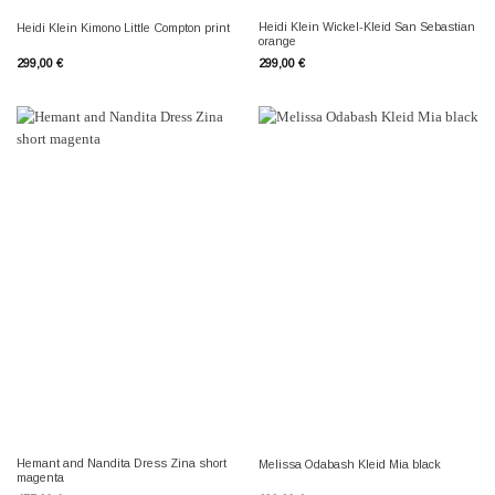
Heidi Klein Wickel-Kleid San Sebastian
Heidi Klein Kimono Little Compton print
orange
299,00
€
299,00
€
Hemant and Nandita Dress Zina short
Melissa Odabash Kleid Mia black
magenta