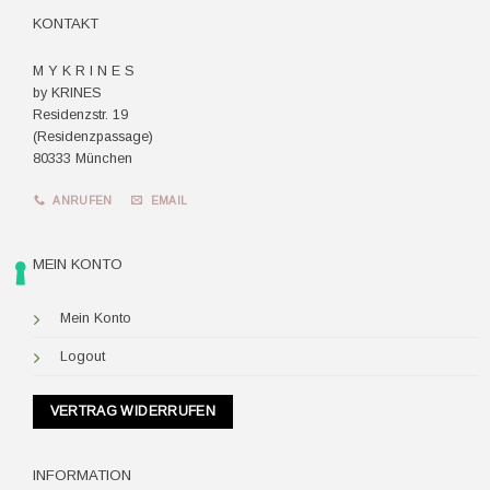
KONTAKT
M Y K R I N E S
by KRINES
Residenzstr. 19
(Residenzpassage)
80333 München
ANRUFEN
EMAIL
MEIN KONTO
Mein Konto
Logout
VERTRAG WIDERRUFEN
INFORMATION