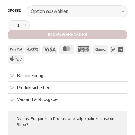
GRÖSSE
Agua Bendita Kleid Stella Solistice Menge
IN DEN WARENKORB
PayPal
Sofort
Visa
MasterCard
American
Klarna
GiroP
Express
Apple
Pay
Beschreibung
Produktsicherheit
Versand & Rückgabe
Du hast Fragen zum Produkt oder allgemein zu unserem
Shop?