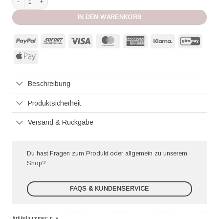
IN DEN WARENKORB
PayPal
Sofort
Visa
MasterCard
American
Klarna
GiroP
Express
Apple
Pay
Beschreibung
Produktsicherheit
Versand & Rückgabe
Du hast Fragen zum Produkt oder allgemein zu unserem
Shop?
FAQS & KUNDENSERVICE
Artikelnummer:
n. v.