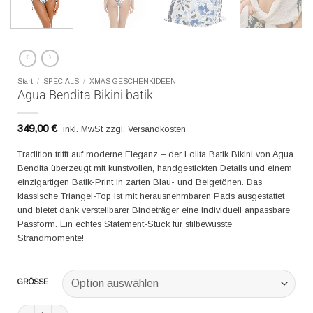
Start
/
SPECIALS
/
XMAS GESCHENKIDEEN
Agua Bendita Bikini batik
349,00
€
inkl. MwSt zzgl. Versandkosten
Tradition trifft auf moderne Eleganz – der Lolita Batik Bikini von Agua
Bendita überzeugt mit kunstvollen, handgestickten Details und einem
einzigartigen Batik-Print in zarten Blau- und Beigetönen. Das
klassische Triangel-Top ist mit herausnehmbaren Pads ausgestattet
und bietet dank verstellbarer Bindeträger eine individuell anpassbare
Passform. Ein echtes Statement-Stück für stilbewusste
Strandmomente!
GRÖSSE
Agua Bendita Bikini batik Menge