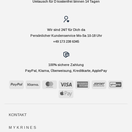
Umtausch für D kostenfrei binnen 14 Tagen
Wir sind 24/7 für Dich da
Persönlicher Kundenservice Mo-Sa 10-18 Uhr
+49 173 238 6345
100% sichere Zahlung
PayPal, Klarna, Überweisung, Kreditkarte, ApplePay
PayPal
Klarna
MasterCard
Visa
American
Sofort
GiroP
Express
Apple
Pay
KONTAKT
M Y K R I N E S