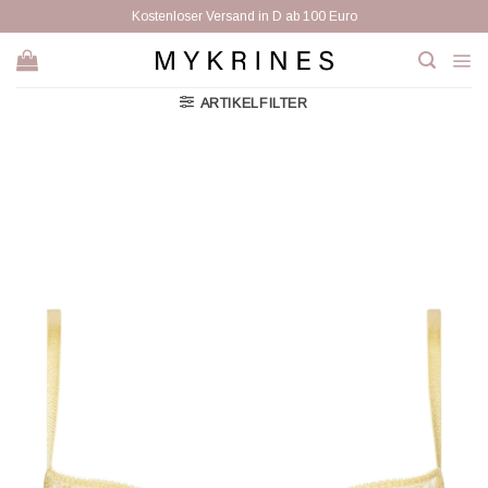
Zum
Kostenloser Versand in D ab 100 Euro
Inhalt
springen
ARTIKELFILTER