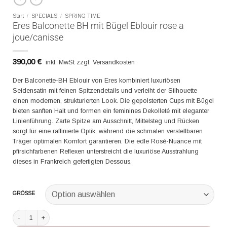
Start
/
SPECIALS
/
SPRING TIME
Eres Balconette BH mit Bügel Eblouir rose a
joue/canisse
390,00
€
inkl. MwSt zzgl. Versandkosten
Der Balconette-BH Eblouir von Eres kombiniert luxuriösen
Seidensatin mit feinen Spitzendetails und verleiht der Silhouette
einen modernen, strukturierten Look. Die gepolsterten Cups mit Bügel
bieten sanften Halt und formen ein feminines Dekolleté mit eleganter
Linienführung. Zarte Spitze am Ausschnitt, Mittelsteg und Rücken
sorgt für eine raffinierte Optik, während die schmalen verstellbaren
Träger optimalen Komfort garantieren. Die edle Rosé-Nuance mit
pfirsichfarbenen Reflexen unterstreicht die luxuriöse Ausstrahlung
dieses in Frankreich gefertigten Dessous.
GRÖSSE
Eres Balconette BH mit Bügel Eblouir rose a joue/canisse Menge