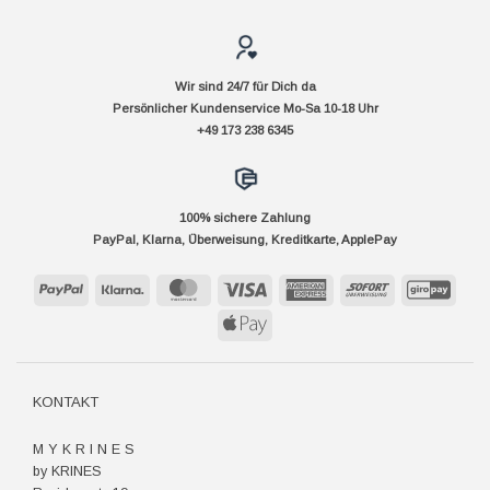
Wir sind 24/7 für Dich da
Persönlicher Kundenservice Mo-Sa 10-18 Uhr
+49 173 238 6345
100% sichere Zahlung
PayPal, Klarna, Überweisung, Kreditkarte, ApplePay
PayPal
Klarna
MasterCard
Visa
American
Sofort
GiroP
Express
Apple
Pay
KONTAKT
M Y K R I N E S
by KRINES