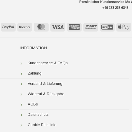
Persönlicher Kundenservice Mo-
+49 173 238 6345
PayPal
Klarna
MasterCard
Visa
American
Sofort
GiroPay
A
Express
P
INFORMATION
Kundenservice & FAQs
Zahlung
Versand & Lieferung
Widerruf & Rückgabe
AGBs
Datenschutz
Cookie Richtlinie