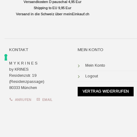
Versandkosten D pauschal 4,95 Eur
Shipping to EU 9,95 Eur
Versand in die Schweiz über
meinEinkauf.ch
KONTAKT
MEIN KONTO
M Y K R I N E S
Mein Konto
by KRINES
Residenzstr. 19
Logout
(Residenzpassage)
80333 München
VERTRAG WIDERRUFEN
ANRUFEN
EMAIL