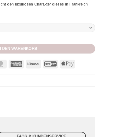
eicht den luxuriösen Charakter dieses in Frankreich
sse Menge
N DEN WARENKORB
MasterCard
American
Klarna
GiroPay
Apple
Express
Pay
FAQS & KUNDENSERVICE