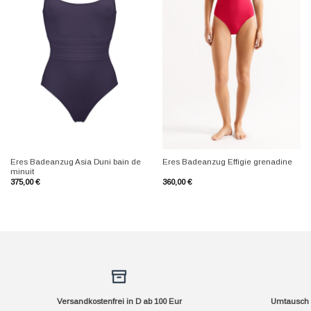
+
+
Eres Badeanzug Asia Duni bain de
Eres Badeanzug Effigie grenadine
minuit
375,00
€
360,00
€
Versandkostenfrei in D ab 100 Eur
Umtausch f