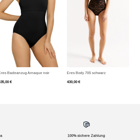
+
+
Eres Badeanzug Arnaque noir
Eres Body 70S schwarz
435,00
€
430,00
€
da
100% sichere Zahlung