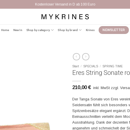
Kostenloser Versand in D ab 100 Euro
Home
New In
Shop by category
Shop by brand
Krines
NEWSLETTER
Start
/
SPECIALS
/
SPRING TIME
Eres String Sonate r
210,00
€
inkl. MwSt zzgl. Vers
Der Tanga Sonate von Eres vereint 
Seidensatin fühlt sich besonders 
Spitzenbesätze elegant ergänzt. Die
Beinausschnitten verleiht dem Mo
Ausstrahlung. Dank der dezenten 
angenehm und schmeichelt der Sil