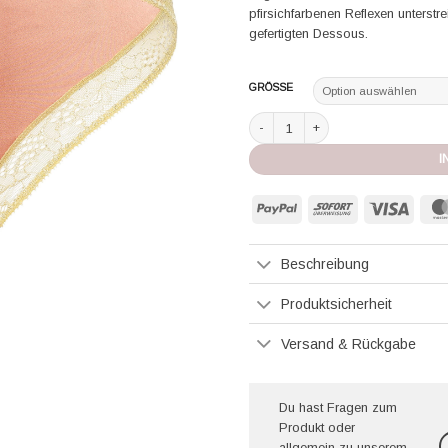
pfirsichfarbenen Reflexen unterstr
gefertigten Dessous.
GRÖSSE
Eres String Sonate rose a joue/cani
I
PayPal
Sofort
Visa
Beschreibung
Produktsicherheit
Versand & Rückgabe
Du hast Fragen zum
Produkt oder
allgemein zu unserem