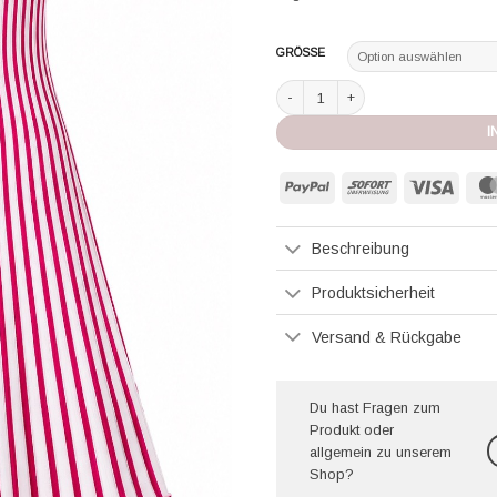
GRÖSSE
Mario Knitwear Mini-Kleid dark fuch
I
PayPal
Sofort
Visa
Beschreibung
Produktsicherheit
Versand & Rückgabe
Du hast Fragen zum
Produkt oder
allgemein zu unserem
Shop?