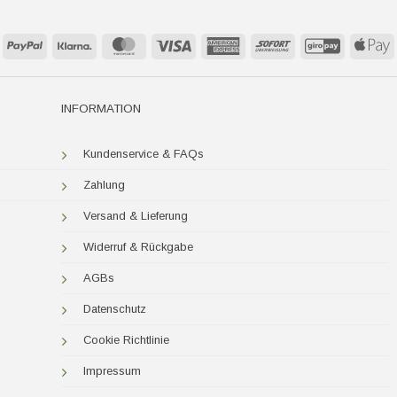
PayPal
Klarna
MasterCard
Visa
American
Sofort
GiroPay
A
Express
P
INFORMATION
Kundenservice & FAQs
Zahlung
Versand & Lieferung
Widerruf & Rückgabe
AGBs
Datenschutz
Cookie Richtlinie
Impressum