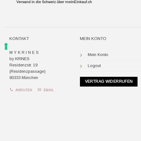
Versand in die Schweiz über
meinEinkauf.ch
KONTAKT
MEIN KONTO
M Y K R I N E S
Mein Konto
by KRINES
Residenzstr. 19
Logout
(Residenzpassage)
80333 München
VERTRAG WIDERRUFEN
ANRUFEN
EMAIL