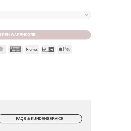
sia-white Menge
N DEN WARENKORB
MasterCard
American
Klarna
GiroPay
Apple
Express
Pay
FAQS & KUNDENSERVICE