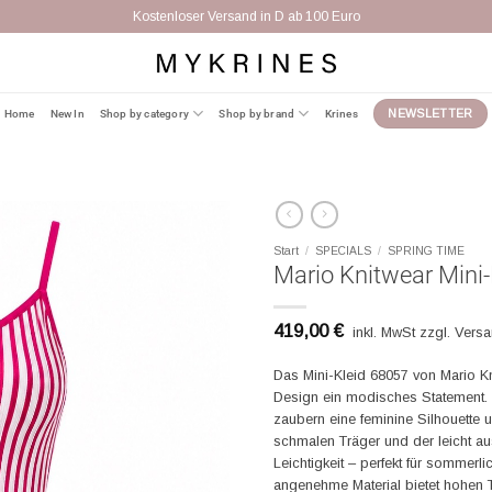
Kostenloser Versand in D ab 100 Euro
Home
New In
Shop by category
Shop by brand
Krines
NEWSLETTER
Start
/
SPECIALS
/
SPRING TIME
Mario Knitwear Mini-
419,00
€
inkl. MwSt zzgl. Vers
Das Mini-Kleid 68057 von Mario K
Design ein modisches Statement. Di
zaubern eine feminine Silhouette 
schmalen Träger und der leicht aus
Leichtigkeit – perfekt für sommer
angenehme Material bietet hohen Tr