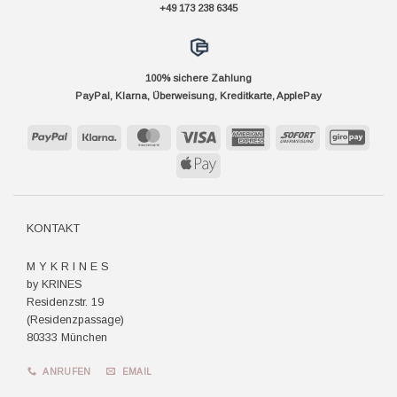
+49 173 238 6345
100% sichere Zahlung
PayPal, Klarna, Überweisung, Kreditkarte, ApplePay
PayPal
Klarna
MasterCard
Visa
American
Sofort
GiroP
Express
Apple
Pay
KONTAKT
M Y K R I N E S
by KRINES
Residenzstr. 19
(Residenzpassage)
80333 München
ANRUFEN
EMAIL