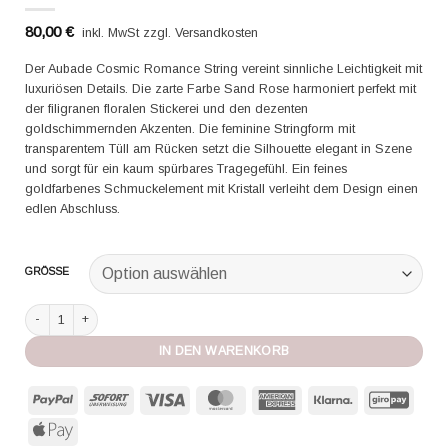
80,00
€
inkl. MwSt zzgl. Versandkosten
Der Aubade Cosmic Romance String vereint sinnliche Leichtigkeit mit
luxuriösen Details. Die zarte Farbe Sand Rose harmoniert perfekt mit
der filigranen floralen Stickerei und den dezenten
goldschimmernden Akzenten. Die feminine Stringform mit
transparentem Tüll am Rücken setzt die Silhouette elegant in Szene
und sorgt für ein kaum spürbares Tragegefühl. Ein feines
goldfarbenes Schmuckelement mit Kristall verleiht dem Design einen
edlen Abschluss.
GRÖSSE
Aubade String Cosmic Romance sand rose Menge
IN DEN WARENKORB
PayPal
Sofort
Visa
MasterCard
American
Klarna
GiroP
Express
Apple