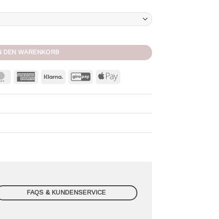
ps Adela lila lavender Menge
N DEN WARENKORB
MasterCard
American
Klarna
GiroPay
Apple
Express
Pay
FAQS & KUNDENSERVICE