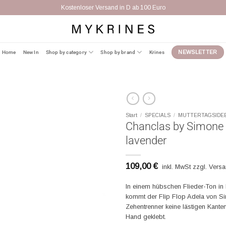
Kostenloser Versand in D ab 100 Euro
Home
New In
Shop by category
Shop by brand
Krines
NEWSLETTER
Start
/
SPECIALS
/
MUTTERTAGSIDE
Chanclas by Simone H
lavender
109,00
€
inkl. MwSt zzgl. Vers
In einem hübschen Flieder-Ton in
kommt der Flip Flop Adela von Si
Zehentrenner keine lästigen Kante
Hand geklebt.