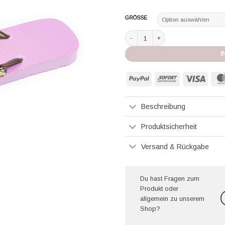
GRÖSSE
Chanclas by Simone Herrera Flip Flo
I
PayPal
Sofort
Visa
Beschreibung
Produktsicherheit
Versand & Rückgabe
Du hast Fragen zum
Produkt oder
allgemein zu unserem
Shop?