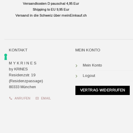
Versandkosten D pauschal 4,95 Eur
Shipping to EU 9,95 Eur
Versand in die Schweiz über
meinEinkauf.ch
KONTAKT
MEIN KONTO
M Y K R I N E S
Mein Konto
by KRINES
Residenzstr. 19
Logout
(Residenzpassage)
80333 München
VERTRAG WIDERRUFEN
ANRUFEN
EMAIL