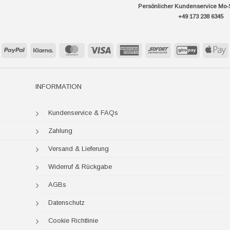
Persönlicher Kundenservice Mo-
+49 173 238 6345
PayPal
Klarna
MasterCard
Visa
American
Sofort
GiroPay
A
Express
P
INFORMATION
Kundenservice & FAQs
Zahlung
Versand & Lieferung
Widerruf & Rückgabe
AGBs
Datenschutz
Cookie Richtlinie