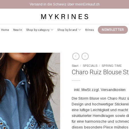
Versand in die Schweiz über meinEinkauf.ch
Home
New In
Shop by category
Shop by brand
Krines
NEWSLETTER
Start
/
SPECIALS
/
SPRING TIME
Charo Ruiz Blouse S
inkl. MwSt zzgl. Versandkosten
Die Storm Bluse von Charo Ruiz 
Design und hochwertiger Stickerei. 
eine luftige Leichtigkeit und mach
strukturierter Hemdkragen sowie di
für eine harmonische und schmeiche
dieses besondere Piece mühelos El