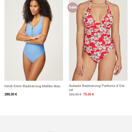
Sale
+
+
Aubade Badeanzug Parfums d´Ete
Heidi Klein Badeanzug Malibu blau
rot
Ursprünglicher
Aktueller
289,00
€
150,00
€
75,00
€
Preis
Preis
war:
ist:
150,00 €
75,00 €.