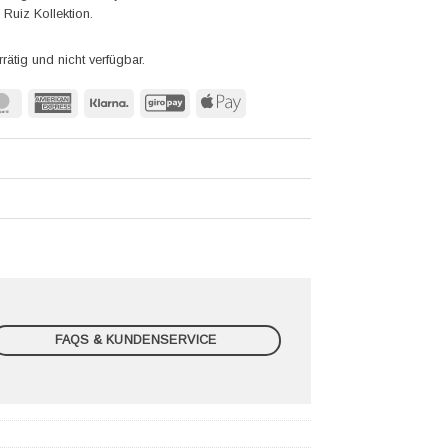
Ruiz Kollektion.
rrätig und nicht verfügbar.
MasterCard
American
Klarna
GiroPay
Apple
Express
Pay
FAQS & KUNDENSERVICE