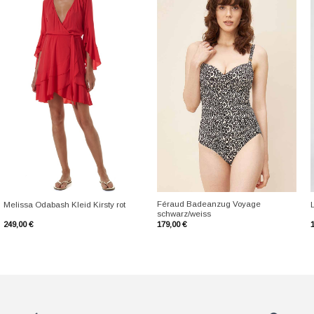
+
+
Féraud Badeanzug Voyage
Melissa Odabash Kleid Kirsty rot
schwarz/weiss
249,00
€
179,00
€