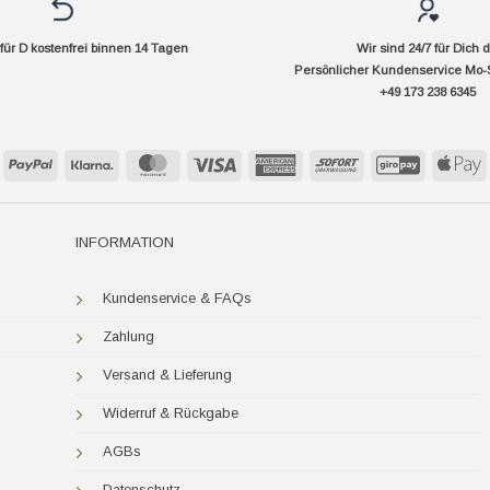
ür D kostenfrei binnen 14 Tagen
Wir sind 24/7 für Dich 
Persönlicher Kundenservice Mo-
+49 173 238 6345
PayPal
Klarna
MasterCard
Visa
American
Sofort
GiroPay
A
Express
P
INFORMATION
Kundenservice & FAQs
Zahlung
Versand & Lieferung
Widerruf & Rückgabe
AGBs
Datenschutz