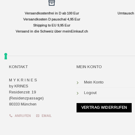
Versandkostenfrei in D ab 100 Eur
Umtausch f
Versandkosten D pauschal 4,95 Eur
Shipping to EU 9,95 Eur
Versand in die Schweiz über
meinEinkauf.ch
KONTAKT
MEIN KONTO
M Y K R I N E S
Mein Konto
by KRINES
Residenzstr. 19
Logout
(Residenzpassage)
80333 München
VERTRAG WIDERRUFEN
ANRUFEN
EMAIL