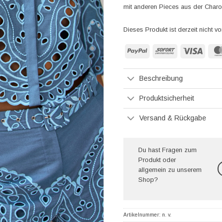
mit anderen Pieces aus der Charo 
Dieses Produkt ist derzeit nicht vo
PayPal
Sofort
Visa
Beschreibung
Produktsicherheit
Versand & Rückgabe
Du hast Fragen zum
Produkt oder
allgemein zu unserem
Shop?
Artikelnummer:
n. v.