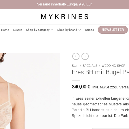
Versand innerhalb Europa 9,95 Eur
Home
New In
Shop by category
Shop by brand
Krines
NEWSLETTER
Start
/
SPECIALS
/
WEDDING SHOP
Eres BH mit Bügel Par
340,00
€
inkl. MwSt zzgl. Vers
In Eres seiner aktuellen Lingerie K
neues geometrisches Musters aus 
Paradis BH handelt es sich um ein
Spitze leicht dehnbar ist. Die Farbe