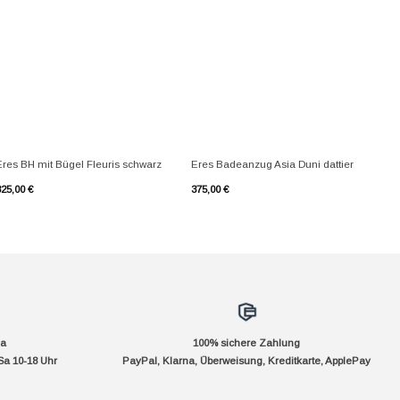
+
+
Eres BH mit Bügel Fleuris schwarz
Eres Badeanzug Asia Duni dattier
325,00
€
375,00
€
da
100% sichere Zahlung
Sa 10-18 Uhr
PayPal, Klarna, Überweisung, Kreditkarte, ApplePay