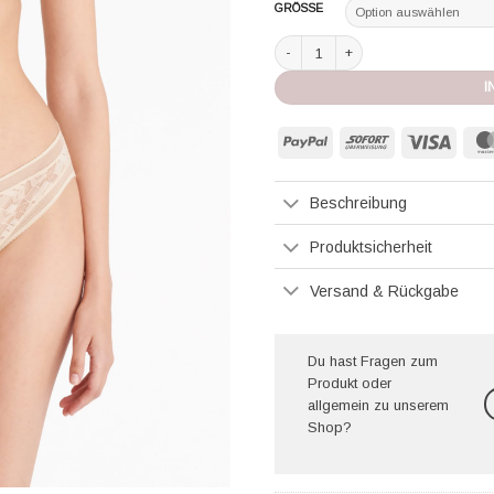
GRÖSSE
Eres BH mit Bügel Paradis toile a b
I
PayPal
Sofort
Visa
Beschreibung
Produktsicherheit
Versand & Rückgabe
Du hast Fragen zum
Produkt oder
allgemein zu unserem
Shop?