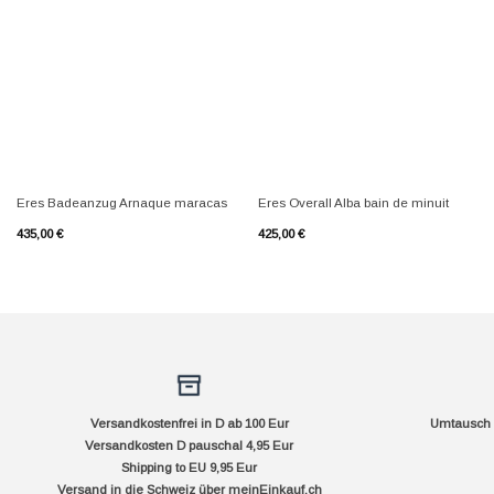
+
+
Eres Badeanzug Arnaque maracas
Eres Overall Alba bain de minuit
435,00
€
425,00
€
Versandkostenfrei in D ab 100 Eur
Umtausch f
Versandkosten D pauschal 4,95 Eur
Shipping to EU 9,95 Eur
Versand in die Schweiz über
meinEinkauf.ch