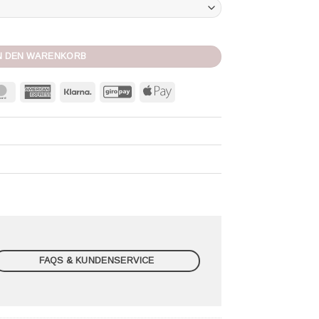
eurre Menge
N DEN WARENKORB
MasterCard
American
Klarna
GiroPay
Apple
Express
Pay
FAQS & KUNDENSERVICE