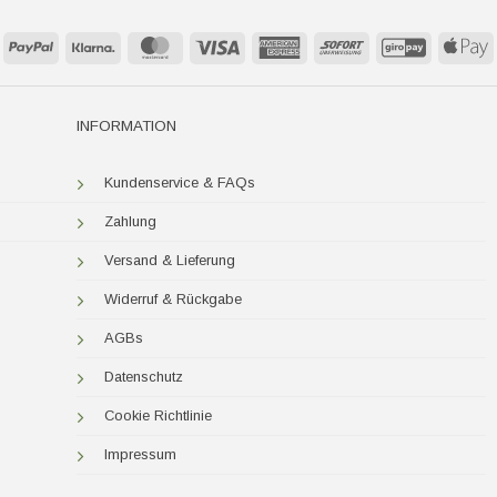
PayPal
Klarna
MasterCard
Visa
American
Sofort
GiroPay
A
Express
P
INFORMATION
Kundenservice & FAQs
Zahlung
Versand & Lieferung
Widerruf & Rückgabe
AGBs
Datenschutz
Cookie Richtlinie
Impressum