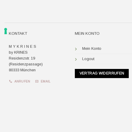
KONTAKT
MEIN KONTO
M Y K R I N E S
Mein Konto
by KRINES
Residenzstr. 19
Logout
(Residenzpassage)
80333 München
VERTRAG WIDERRUFEN
ANRUFEN
EMAIL