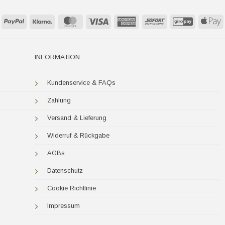
PayPal
Klarna
MasterCard
Visa
American
Sofort
GiroPay
A
Express
P
INFORMATION
Kundenservice & FAQs
Zahlung
Versand & Lieferung
Widerruf & Rückgabe
AGBs
Datenschutz
Cookie Richtlinie
Impressum