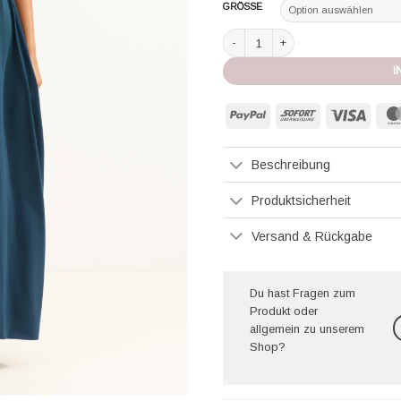
GRÖSSE
Eres Multiuse-Kleid/Rock Oda ocea
I
PayPal
Sofort
Visa
Beschreibung
Produktsicherheit
Versand & Rückgabe
Du hast Fragen zum
Produkt oder
allgemein zu unserem
Shop?