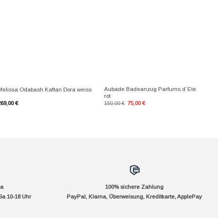
+
+
Aubade Badeanzug Parfums d´Ete
Melissa Odabash Kaftan Dora weiss
rot
Ursprünglicher
Aktueller
269,00
€
150,00
€
75,00
€
Preis
Preis
war:
ist:
150,00 €
75,00 €.
da
100% sichere Zahlung
Sa 10-18 Uhr
PayPal, Klarna, Überweisung, Kreditkarte, ApplePay