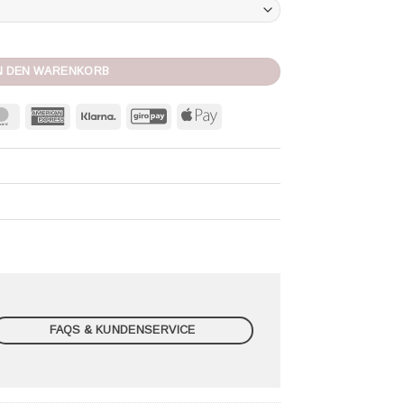
n Menge
N DEN WARENKORB
MasterCard
American
Klarna
GiroPay
Apple
Express
Pay
FAQS & KUNDENSERVICE