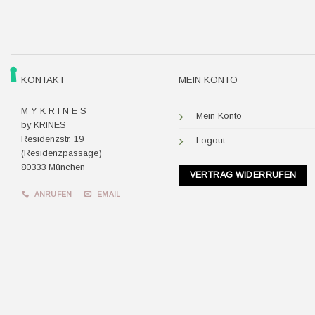
KONTAKT
MEIN KONTO
M Y K R I N E S
Mein Konto
by KRINES
Residenzstr. 19
Logout
(Residenzpassage)
80333 München
VERTRAG WIDERRUFEN
ANRUFEN
EMAIL