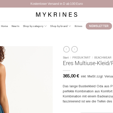
Kostenloser Versand in D ab 100 Euro
Home
New In
Shop by category
Shop by brand
Krines
NEWSLETTER
Start
/
PRODUKTART
/
BEACHWEAR
Eres Multiuse-Kleid
365,00
€
inkl. MwSt zzgl. Vers
Das lange Bustierkleid Oda aus P
perfekte Kombination aus Komfort
Kombination mit einem Badeanzug
faszinierend ist wie die Tiefen de