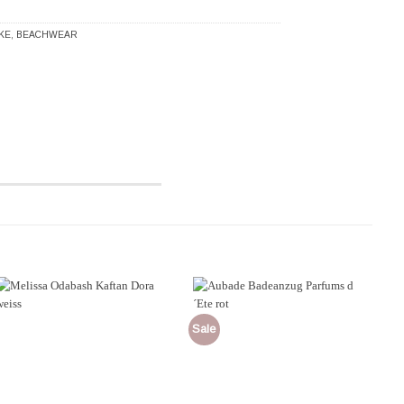
KE
,
BEACHWEAR
Sale