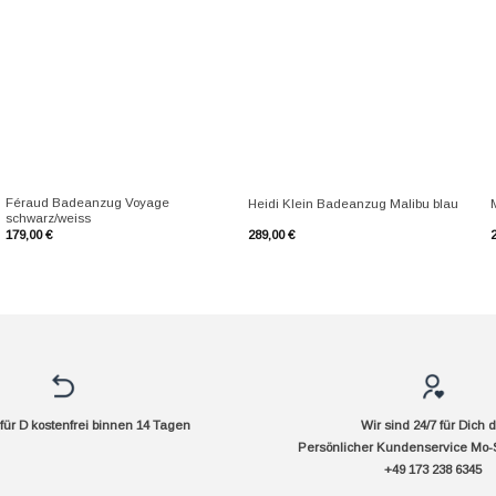
+
+
Féraud Badeanzug Voyage
Heidi Klein Badeanzug Malibu blau
schwarz/weiss
179,00
€
289,00
€
ür D kostenfrei binnen 14 Tagen
Wir sind 24/7 für Dich 
Persönlicher Kundenservice Mo-
+49 173 238 6345