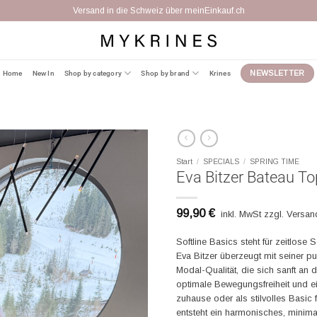
Kostenfreier Umtausch binnen 14 Tagen
Home
New In
Shop by category
Shop by brand
Krines
NEWSLETTER
Start
/
SPECIALS
/
SPRING TIME
Eva Bitzer Bateau To
99,90
€
inkl. MwSt zzgl. Versa
Softline Basics steht für zeitlose
Eva Bitzer überzeugt mit seiner p
Modal-Qualität, die sich sanft an d
optimale Bewegungsfreiheit und ei
zuhause oder als stilvolles Basic
entsteht ein harmonisches, minimal