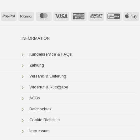
PayPal
Klarna
MasterCard
Visa
American
Sofort
GiroPay
A
Express
P
INFORMATION
Kundenservice & FAQs
Zahlung
Versand & Lieferung
Widerruf & Rückgabe
AGBs
Datenschutz
Cookie Richtlinie
Impressum