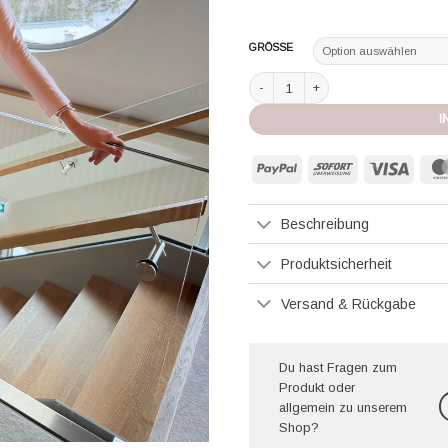
GRÖSSE
Eva Bitzer Bateau Top rose Menge
I
PayPal
Sofort
Visa
Beschreibung
Produktsicherheit
Versand & Rückgabe
Du hast Fragen zum
Produkt oder
allgemein zu unserem
Shop?