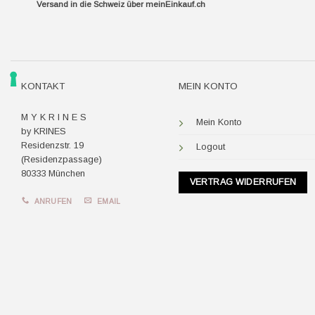
Versand in die Schweiz über
meinEinkauf.ch
KONTAKT
MEIN KONTO
M Y K R I N E S
Mein Konto
by KRINES
Residenzstr. 19
Logout
(Residenzpassage)
80333 München
VERTRAG WIDERRUFEN
ANRUFEN
EMAIL