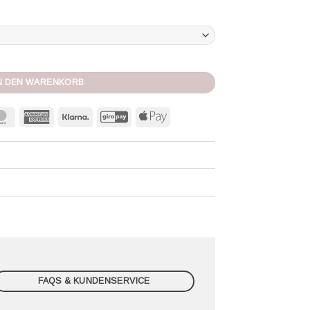
N DEN WARENKORB
MasterCard
American
Klarna
GiroPay
Apple
Express
Pay
FAQS & KUNDENSERVICE