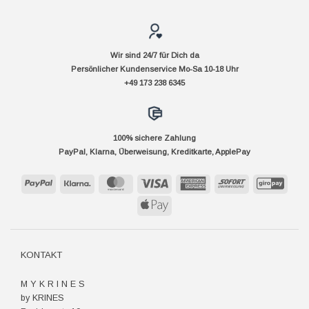
Wir sind 24/7 für Dich da
Persönlicher Kundenservice Mo-Sa 10-18 Uhr
+49 173 238 6345
100% sichere Zahlung
PayPal, Klarna, Überweisung, Kreditkarte, ApplePay
PayPal
Klarna
MasterCard
Visa
American
Sofort
GiroP
Express
Apple
Pay
KONTAKT
M Y K R I N E S
by KRINES