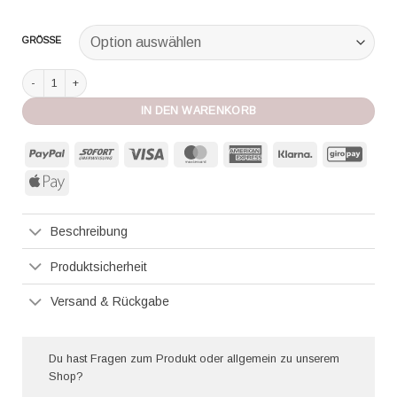
GRÖSSE
Lenny Niemeyer Bikini ozelot Menge
IN DEN WARENKORB
PayPal
Sofort
Visa
MasterCard
American
Klarna
GiroP
Express
Apple
Pay
Beschreibung
Produktsicherheit
Versand & Rückgabe
Du hast Fragen zum Produkt oder allgemein zu unserem
Shop?