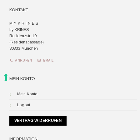
KONTAKT
M Y K R I N E S
by KRINES
Residenzstr. 19
(Residenzpassage)
80333 München
ANRUFEN
EMAIL
MEIN KONTO
Mein Konto
Logout
VERTRAG WIDERRUFEN
INFORMATION