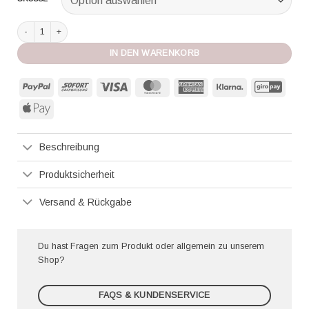
Marie Jo glatter Balconette mit Bügel Jane milky blue Menge
IN DEN WARENKORB
PayPal
Sofort
Visa
MasterCard
American
Klarna
GiroP
Express
Apple
Pay
Beschreibung
Produktsicherheit
Versand & Rückgabe
Du hast Fragen zum Produkt oder allgemein zu unserem
Shop?
FAQS & KUNDENSERVICE