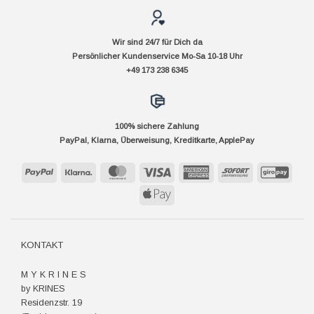
Wir sind 24/7 für Dich da
Persönlicher Kundenservice Mo-Sa 10-18 Uhr
+49 173 238 6345
100% sichere Zahlung
PayPal, Klarna, Überweisung, Kreditkarte, ApplePay
PayPal
Klarna
MasterCard
Visa
American
Sofort
GiroP
Express
Apple
Pay
KONTAKT
M Y K R I N E S
by KRINES
Residenzstr. 19