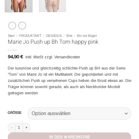
Start
/
PRODUKTART
/
DESSOUS
/
BHs
/
BH mit Bügel
Marie Jo Push up Bh Tom happy pink
94,90
€
inkl. MwSt zzgl. Versandkosten
Der luxuriöse und gleichzeitig schlichte Push up BH aus der Serie
“Tom” von Marie Jo ist ein Multitalent. Die gepolsterten und mit
zusätzlichen Push up versehenen Cups heben die Brust etwas an. Die
Träger können sowohl gerade, als auch als Neckholder-Modell
getragen werden.
GRÖSSE
Marie Jo Push up Bh Tom happy pink Menge
IN DEN WARENKORB