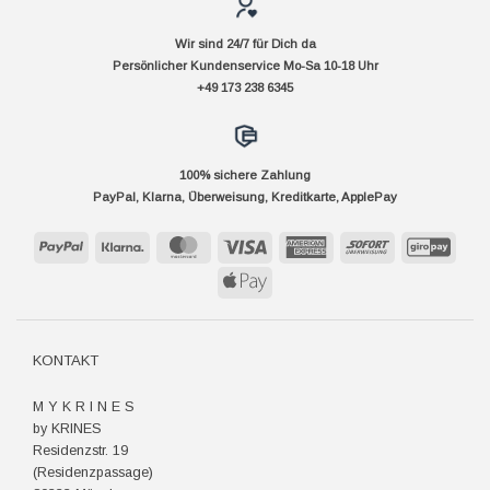
Wir sind 24/7 für Dich da
Persönlicher Kundenservice Mo-Sa 10-18 Uhr
+49 173 238 6345
100% sichere Zahlung
PayPal, Klarna, Überweisung, Kreditkarte, ApplePay
PayPal
Klarna
MasterCard
Visa
American
Sofort
GiroP
Express
Apple
Pay
KONTAKT
M Y K R I N E S
by KRINES
Residenzstr. 19
(Residenzpassage)