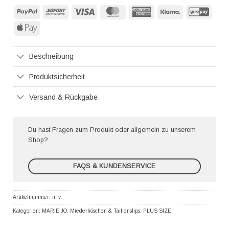
PayPal
Sofort
Visa
MasterCard
American
Klarna
GiroP
Express
Apple
Pay
Beschreibung
Produktsicherheit
Versand & Rückgabe
Du hast Fragen zum Produkt oder allgemein zu unserem
Shop?
FAQS & KUNDENSERVICE
Artikelnummer:
n. v.
Kategorien:
MARIE JO
,
Miederhöschen & Taillenslips
,
PLUS SIZE