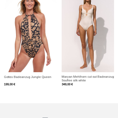
+
+
Maryan Mehlhorn cut out Badeanzug
Gottex Badeanzug Jungle Queen
Souflee silk white
199,00
€
349,00
€