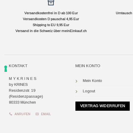
Versandkostenfrei in D ab 100 Eur
Umtausch f
Versandkosten D pauschal 4,95 Eur
Shipping to EU 9,95 Eur
Versand in die Schweiz über
meinEinkauf.ch
KONTAKT
MEIN KONTO
M Y K R I N E S
Mein Konto
by KRINES
Residenzstr. 19
Logout
(Residenzpassage)
80333 München
VERTRAG WIDERRUFEN
ANRUFEN
EMAIL