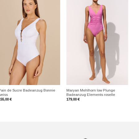
+
+
Pain de Sucre Badeanzug Bonnie
Maryan Mehlhorn low Plunge
weiss
Badeanzug Elements roselle
155,00
€
179,00
€