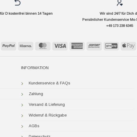
ür D kostenfrei binnen 14 Tagen
Wir sind 24/7 für Dich 
Persönlicher Kundenservice Mo-
+49 173 238 6345
PayPal
Klarna
MasterCard
Visa
American
Sofort
GiroPay
A
Express
P
INFORMATION
Kundenservice & FAQs
Zahlung
Versand & Lieferung
Widerruf & Rückgabe
AGBs
Datenschutz