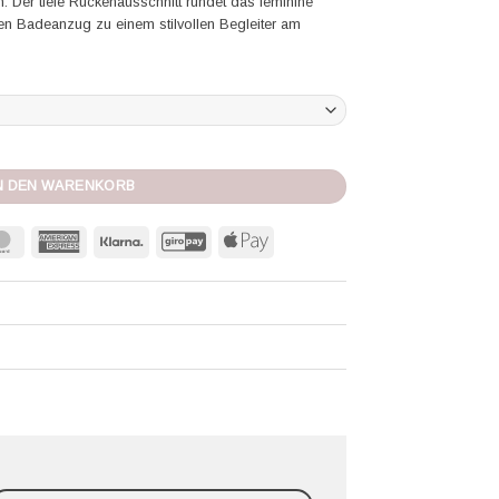
. Der tiefe Rückenausschnitt rundet das feminine
en Badeanzug zu einem stilvollen Begleiter am
cape cream black Menge
N DEN WARENKORB
MasterCard
American
Klarna
GiroPay
Apple
Express
Pay