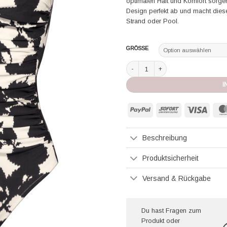
optimalen Halt und Komfort sorgen
Design perfekt ab und macht dies
Strand oder Pool.
GRÖSSE
Maryan Mehlhorn Badeanzug Floras
I
PayPal
Sofort
Visa
Beschreibung
Produktsicherheit
Versand & Rückgabe
Du hast Fragen zum
Produkt oder