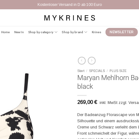
Kostenloser Versand in D ab 100 Euro
Home
New In
Shop by category
Shop by brand
Krines
NEWSLETTER
Start
/
SPECIALS
/
PLUS SIZE
Maryan Mehlhorn Ba
black
269,00
€
inkl. MwSt zzgl. Vers
Der Badeanzug Florascape von Ma
Silhouette und einem ausdruckssta
Creme und Schwarz verleiht dem Loo
Front schmeichelt der Figur, währe