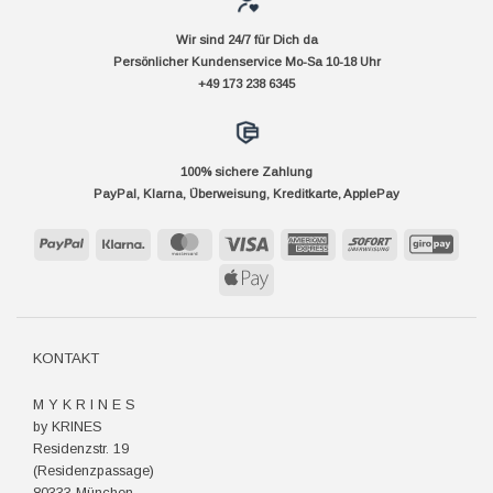
Wir sind 24/7 für Dich da
Persönlicher Kundenservice Mo-Sa 10-18 Uhr
+49 173 238 6345
100% sichere Zahlung
PayPal, Klarna, Überweisung, Kreditkarte, ApplePay
PayPal
Klarna
MasterCard
Visa
American
Sofort
GiroP
Express
Apple
Pay
KONTAKT
M Y K R I N E S
by KRINES
Residenzstr. 19
(Residenzpassage)
80333 München