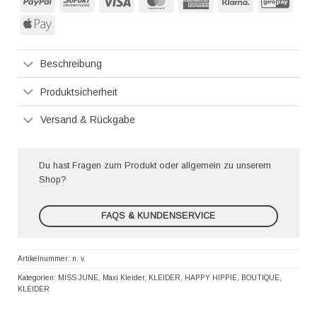
PayPal
Sofort
Visa
MasterCard
American
Klarna
GiroP
Express
Apple
Pay
Beschreibung
Produktsicherheit
Versand & Rückgabe
Du hast Fragen zum Produkt oder allgemein zu unserem
Shop?
FAQS & KUNDENSERVICE
Artikelnummer:
n. v.
Kategorien:
MISS JUNE
,
Maxi Kleider
,
KLEIDER
,
HAPPY HIPPIE
,
BOUTIQUE
,
KLEIDER