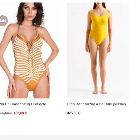
Sale
+
+
Pin Up Badeanzug Leaf gold
Eres Badeanzug Asia Duni passion
Ursprünglicher
Aktueller
199,00
€
137,00
€
375,00
€
Preis
Preis
war:
ist:
199,00 €
137,00 €.