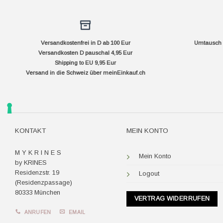
Versandkostenfrei in D ab 100 Eur
Umtausch f
Versandkosten D pauschal 4,95 Eur
Shipping to EU 9,95 Eur
Versand in die Schweiz über
meinEinkauf.ch
KONTAKT
MEIN KONTO
M Y K R I N E S
Mein Konto
by KRINES
Residenzstr. 19
Logout
(Residenzpassage)
80333 München
VERTRAG WIDERRUFEN
ANRUFEN
EMAIL