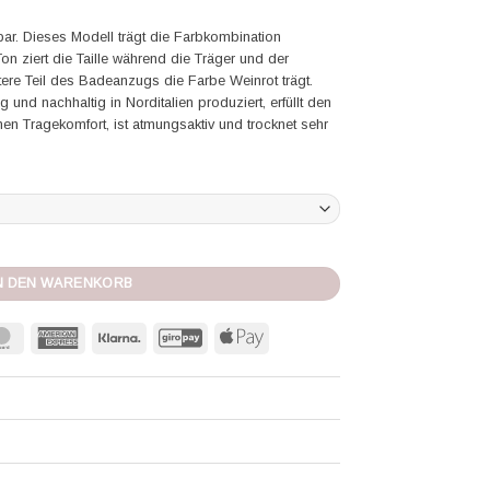
llbar. Dieses Modell trägt die Farbkombination
Ton ziert die Taille während die Träger und der
tere Teil des Badeanzugs die Farbe Weinrot trägt.
g und nachhaltig in Norditalien produziert, erfüllt den
en Tragekomfort, ist atmungsaktiv und trocknet sehr
 wein/sonne/pink Menge
N DEN WARENKORB
MasterCard
American
Klarna
GiroPay
Apple
Express
Pay