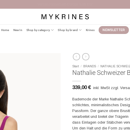
Versand innerhalb Europa 9,95 Eur
Home
New In
Shop by category
Shop by brand
Krines
NEWSLETTER
Start
/
BRANDS
/
NATHALIE SCHWEI
Nathalie Schweizer 
339,00
€
inkl. MwSt zzgl. Vers
Bademode der Marke Nathalie Sch
schlichtes, minimalistisches Des
Passform. Der ganze obere Brustte
verarbeitet und bietet der Träger
dass Einlagen oder Stäbchen ver
Um den Halt und die Form zu unters