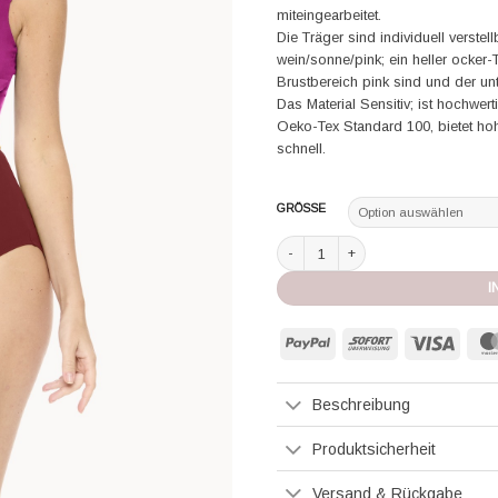
miteingearbeitet.
Die Träger sind individuell verste
wein/sonne/pink; ein heller ocker-
Brustbereich pink sind und der un
Das Material Sensitiv; ist hochwerti
Oeko-Tex Standard 100, bietet hoh
schnell.
GRÖSSE
Nathalie Schweizer Badeanzug Line
I
PayPal
Sofort
Visa
Beschreibung
Produktsicherheit
Versand & Rückgabe