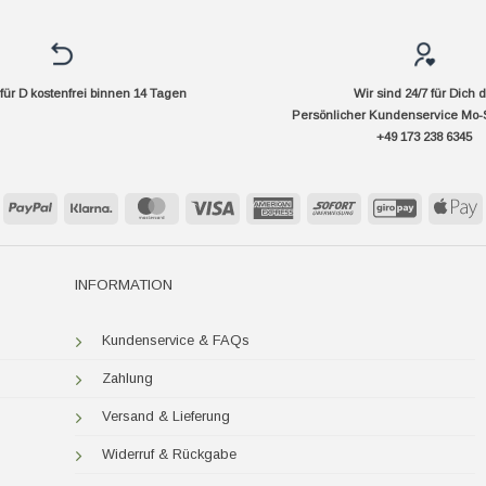
ür D kostenfrei binnen 14 Tagen
Wir sind 24/7 für Dich 
Persönlicher Kundenservice Mo-
+49 173 238 6345
PayPal
Klarna
MasterCard
Visa
American
Sofort
GiroPay
A
Express
P
INFORMATION
Kundenservice & FAQs
Zahlung
Versand & Lieferung
Widerruf & Rückgabe