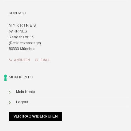
KONTAKT
M Y K R I N E S
by KRINES
Residenzstr. 19
(Residenzpassage)
80333 München
ANRUFEN
EMAIL
MEIN KONTO
Mein Konto
Logout
VERTRAG WIDERRUFEN