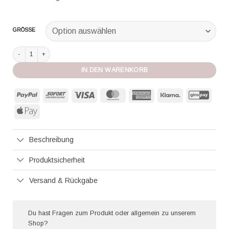
GRÖSSE
Nathalie Schweizer Badeanzug nachtblau/mandarin/aqua Menge
IN DEN WARENKORB
PayPal
Sofort
Visa
MasterCard
American
Klarna
GiroP
Express
Apple
Pay
Beschreibung
Produktsicherheit
Versand & Rückgabe
Du hast Fragen zum Produkt oder allgemein zu unserem
Shop?