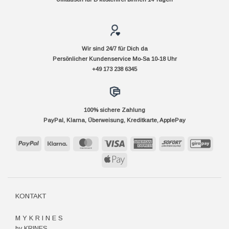
Wir sind 24/7 für Dich da
Persönlicher Kundenservice Mo-Sa 10-18 Uhr
+49 173 238 6345
100% sichere Zahlung
PayPal, Klarna, Überweisung, Kreditkarte, ApplePay
PayPal
Klarna
MasterCard
Visa
American
Sofort
GiroP
Express
Apple
Pay
KONTAKT
M Y K R I N E S
by KRINES