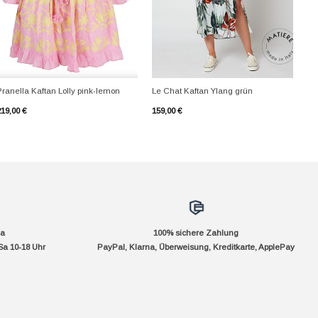
+
+
Pranella Kaftan Lolly pink-lemon
Le Chat Kaftan Ylang grün
219,00
€
159,00
€
da
100% sichere Zahlung
Sa 10-18 Uhr
PayPal, Klarna, Überweisung, Kreditkarte, ApplePay
pple