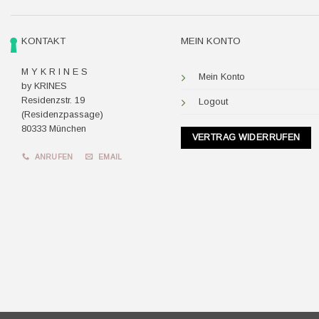
KONTAKT
MEIN KONTO
M Y K R I N E S
Mein Konto
by KRINES
Residenzstr. 19
Logout
(Residenzpassage)
80333 München
VERTRAG WIDERRUFEN
ANRUFEN
EMAIL