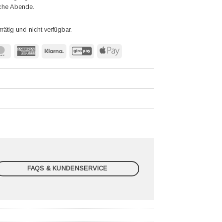
iche Abende.
rrätig und nicht verfügbar.
MasterCard
American
Klarna
GiroPay
Apple
Express
Pay
FAQS & KUNDENSERVICE