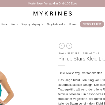
Kostenloser Versand in D ab 100 Euro
Home
New In
Shop by category
Shop by brand
Krines
NEWSLETTER
Start
/
SPECIALS
/
SPRING TIME
Pin up Stars Kleid Li
inkl. MwSt zzgl. Versandkosten
Das lange Kleid Lion King von Pin
ausdrucksstarken Design. Die flie
Tragegefühl, während der offene R
feminin betonen. Ein besonderes Hi
tropischer Vegetation, der durch 
fallende Saum verleiht dem Kleid 