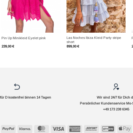
+
+
Las Noches Ibiza Kleid Party stripe
Pin Up Minikleid Eyelet pink
short
239,00
€
899,00
€
ür D kostenfrei binnen 14 Tagen
Wir sind 24/7 für Dich 
Persönlicher Kundenservice Mo-
+49 173 238 6345
PayPal
Klarna
MasterCard
Visa
American
Sofort
GiroPay
A