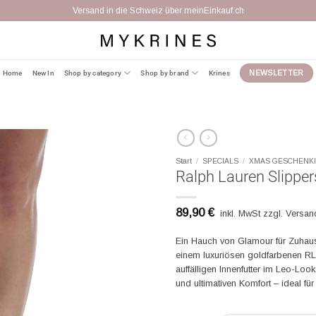
Versand in die Schweiz über meinEinkauf.ch
Home
New In
Shop by category
Shop by brand
Krines
NEWSLETTER
Start
/
SPECIALS
/
XMAS GESCHENK
Ralph Lauren Slipper
89,90
€
inkl. MwSt zzgl. Versa
Ein Hauch von Glamour für Zuhaus
einem luxuriösen goldfarbenen R
auffälligen Innenfutter im Leo-Lo
und ultimativen Komfort – ideal fü