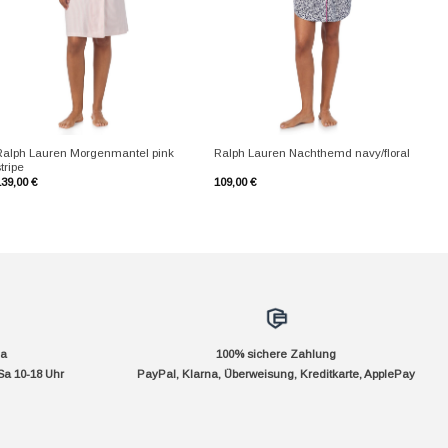
+
+
Ralph Lauren Morgenmantel pink
Ralph Lauren Nachthemd navy/floral
tripe
139,00
€
109,00
€
da
100% sichere Zahlung
Sa 10-18 Uhr
PayPal, Klarna, Überweisung, Kreditkarte, ApplePay