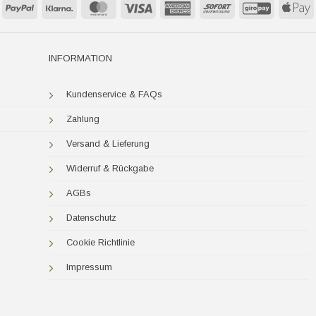
PayPal
Klarna
MasterCard
Visa
American
Sofort
GiroPay
A
Express
P
INFORMATION
Kundenservice & FAQs
Zahlung
Versand & Lieferung
Widerruf & Rückgabe
AGBs
Datenschutz
Cookie Richtlinie
Impressum