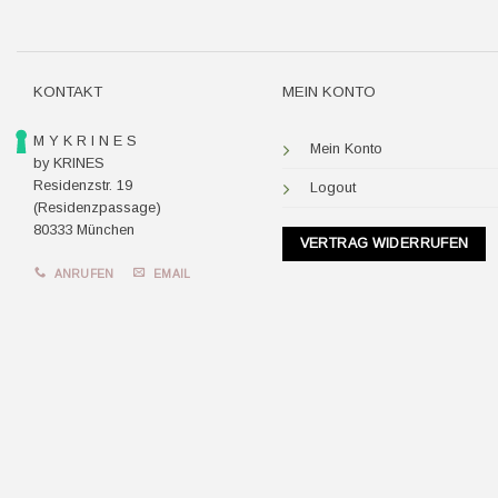
KONTAKT
MEIN KONTO
M Y K R I N E S
Mein Konto
by KRINES
Residenzstr. 19
Logout
(Residenzpassage)
80333 München
VERTRAG WIDERRUFEN
ANRUFEN
EMAIL