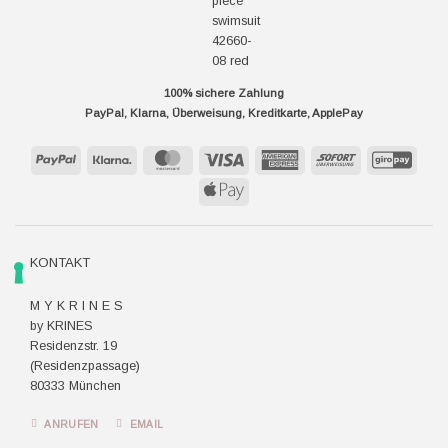
100% sichere Zahlung
PayPal, Klarna, Überweisung, Kreditkarte, ApplePay
PayPal
Klarna
MasterCard
Visa
American
Sofort
GiroP
Express
Apple
Pay
KONTAKT
M Y K R I N E S
by KRINES
Residenzstr. 19
(Residenzpassage)
80333 München
ANRUFEN
EMAIL