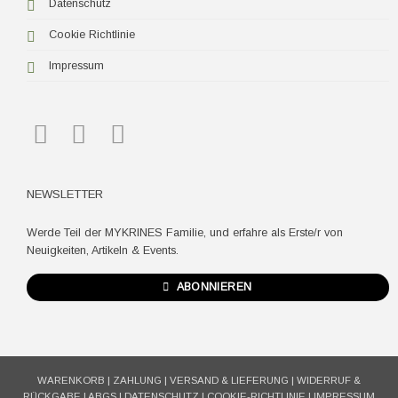
Datenschutz
Cookie Richtlinie
Impressum
NEWSLETTER
Werde Teil der MYKRINES Familie, und erfahre als Erste/r von
Neuigkeiten, Artikeln & Events.
ABONNIEREN
WARENKORB
|
ZAHLUNG
|
VERSAND & LIEFERUNG
|
WIDERRUF &
RÜCKGABE
|
ABGS
|
DATENSCHUTZ
|
COOKIE-RICHTLINIE
|
IMPRESSUM