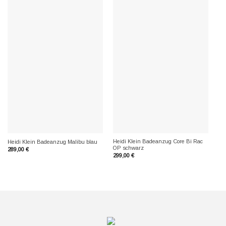
Heidi Klein Badeanzug Core Bi Rac
Go
Heidi Klein Badeanzug Malibu blau
OP schwarz
mul
289,00
€
299,00
€
17