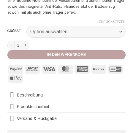
eine moderne Note. Dank der verstellbaren und abnehmbaren Träger
sowie des integrierten Anti-Rutsch-Bandes sitzt der Badeanzug
sowohl mit als auch ohne Träger perfekt.
ZURÜCKSETZEN
GRÖSSE
Shan Badeanzug Classic bandeau one-piece swimsuit 42660-08 red Menge
IN DEN WARENKORB
PayPal
Sofort
Visa
MasterCard
American
Klarna
GiroP
Express
Apple
Pay
Beschreibung
Produktsicherheit
Versand & Rückgabe