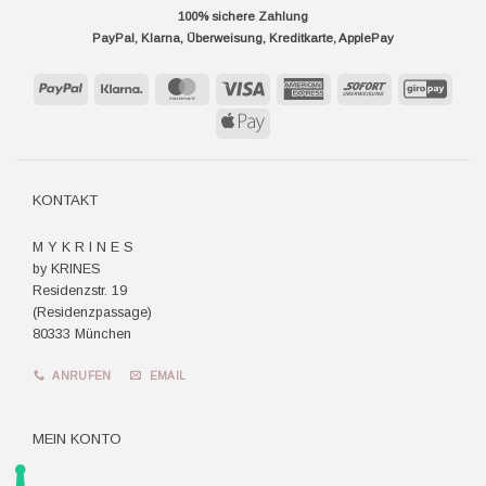
100% sichere Zahlung
PayPal, Klarna, Überweisung, Kreditkarte, ApplePay
PayPal
Klarna
MasterCard
Visa
American
Sofort
GiroP
Express
Apple
Pay
KONTAKT
M Y K R I N E S
by KRINES
Residenzstr. 19
(Residenzpassage)
80333 München
ANRUFEN
EMAIL
MEIN KONTO