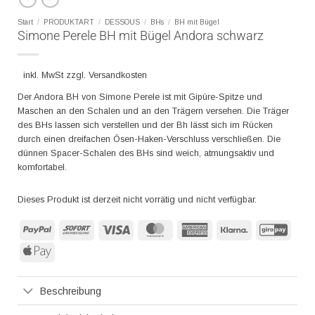
Start
/
PRODUKTART
/
DESSOUS
/
BHs
/
BH mit Bügel
Simone Perele BH mit Bügel Andora schwarz
inkl. MwSt zzgl. Versandkosten
Der Andora BH von Simone Perele ist mit Gipüre-Spitze und
Maschen an den Schalen und an den Trägern versehen. Die Träger
des BHs lassen sich verstellen und der Bh lässt sich im Rücken
durch einen dreifachen Ösen-Haken-Verschluss verschließen. Die
dünnen Spacer-Schalen des BHs sind weich, atmungsaktiv und
komfortabel.
Dieses Produkt ist derzeit nicht vorrätig und nicht verfügbar.
PayPal
Sofort
Visa
MasterCard
American
Klarna
GiroP
Express
Apple
Pay
Beschreibung