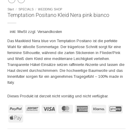
Start
/
SPECIALS
/
WEDDING SHOP
Temptation Positano Kleid Nera pink bianco
inkl. MwSt zzgl. Versandkosten
Das Maxikleid Nera blue von Temptation Positano ist die perfekte
Wahl für stilvolle Sommertage. Der trägerlose Schnitt sorgt für eine
feminine Silhouette, während die zarten Stickereien in Flieder/Pink
und Weiß dem Kleid eine mediterrane Leichtigkeit verleihen.
Transparente Häkel-Einsätze setzen raffinierte Akzente und lassen die
Haut dezent durchschimmern. Die hochwertige Baumwolle und das
Innenfutter sorgen für ein angenehmes Tragegefühl – 100% made in
Italy.
Dieses Produkt ist derzeit nicht vorrätig und nicht verfügbar.
PayPal
Sofort
Visa
MasterCard
American
Klarna
GiroP
Express
Apple
Pay