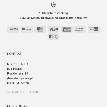
100% sichere Zahlung
PayPal, Klarna, Überweisung, Kreditkarte, ApplePay
PayPal
Klarna
MasterCard
Visa
American
Sofort
GiroP
Express
Apple
Pay
KONTAKT
M Y K R I N E S
by KRINES
Residenzstr. 19
(Residenzpassage)
80333 München
ANRUFEN
EMAIL
MEIN KONTO