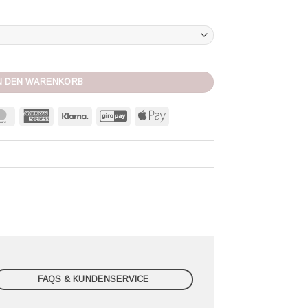
nge
N DEN WARENKORB
MasterCard
American
Klarna
GiroPay
Apple
Express
Pay
FAQS & KUNDENSERVICE