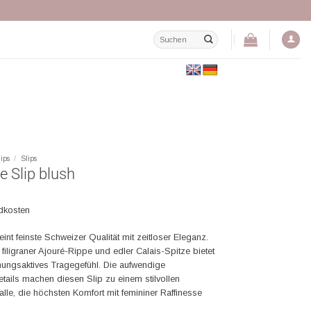
Suchen
nach:
lips
/
Slips
 Slip blush
ndkosten
int feinste Schweizer Qualität mit zeitloser Eleganz.
 filigraner Ajouré-Rippe und edler Calais-Spitze bietet
ungsaktives Tragegefühl. Die aufwendige
etails machen diesen Slip zu einem stilvollen
r alle, die höchsten Komfort mit femininer Raffinesse