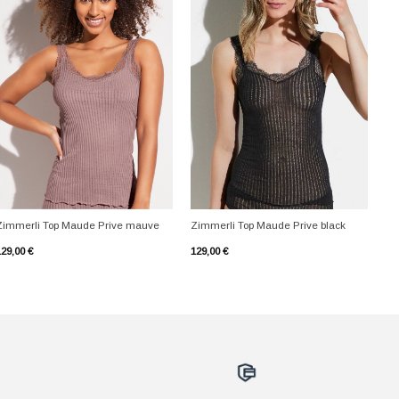
+
+
Zimmerli Top Maude Prive mauve
Zimmerli Top Maude Prive black
129,00
€
129,00
€