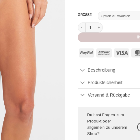
GRÖSSE
Zimmerli Maude Prive Slip blush Me
I
PayPal
Sofort
Visa
Beschreibung
Produktsicherheit
Versand & Rückgabe
Du hast Fragen zum
Produkt oder
allgemein zu unserem
Shop?