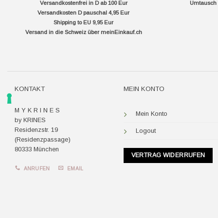
Versandkostenfrei in D ab 100 Eur
Umtausch f
Versandkosten D pauschal 4,95 Eur
Shipping to EU 9,95 Eur
Versand in die Schweiz über
meinEinkauf.ch
KONTAKT
MEIN KONTO
M Y K R I N E S
Mein Konto
by KRINES
Residenzstr. 19
Logout
(Residenzpassage)
80333 München
VERTRAG WIDERRUFEN
ANRUFEN
EMAIL