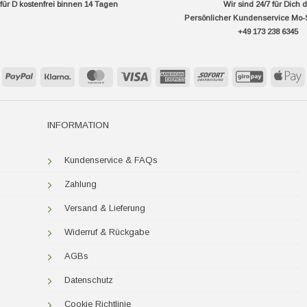
ür D kostenfrei binnen 14 Tagen
Wir sind 24/7 für Dich 
Persönlicher Kundenservice Mo-
+49 173 238 6345
PayPal
Klarna
MasterCard
Visa
American
Sofort
GiroPay
A
Express
P
INFORMATION
Kundenservice & FAQs
Zahlung
Versand & Lieferung
Widerruf & Rückgabe
AGBs
Datenschutz
Cookie Richtlinie