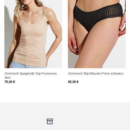
+
+
Zimmerli Spaghetti-Top Pureness
Zimmerli Slip Maude Prive schwarz
skin
75,00
€
65,00
€