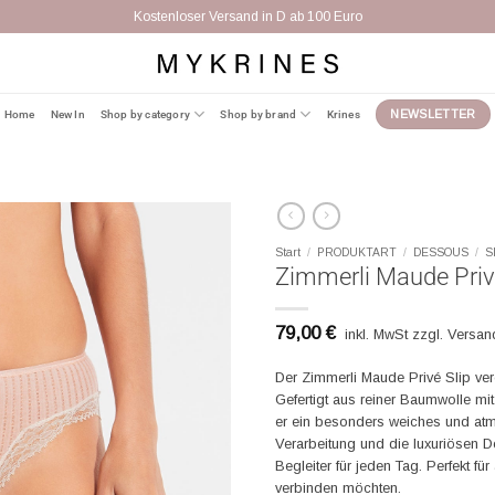
Kostenloser Versand in D ab 100 Euro
Home
New In
Shop by category
Shop by brand
Krines
NEWSLETTER
Start
/
PRODUKTART
/
DESSOUS
/
S
Zimmerli Maude Prive
79,00
€
inkl. MwSt zzgl. Versa
Der Zimmerli Maude Privé Slip vere
Gefertigt aus reiner Baumwolle mit
er ein besonders weiches und atm
Verarbeitung und die luxuriösen D
Begleiter für jeden Tag. Perfekt fü
verbinden möchten.