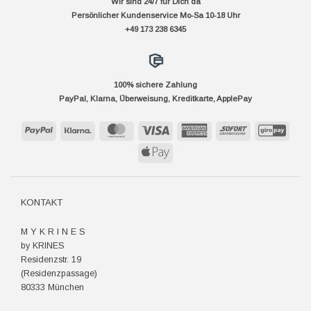
Wir sind 24/7 für Dich da
Persönlicher Kundenservice Mo-Sa 10-18 Uhr
+49 173 238 6345
100% sichere Zahlung
PayPal, Klarna, Überweisung, Kreditkarte, ApplePay
PayPal
Klarna
MasterCard
Visa
American
Sofort
GiroP
Express
Apple
Pay
KONTAKT
M Y K R I N E S
by KRINES
Residenzstr. 19
(Residenzpassage)
80333 München