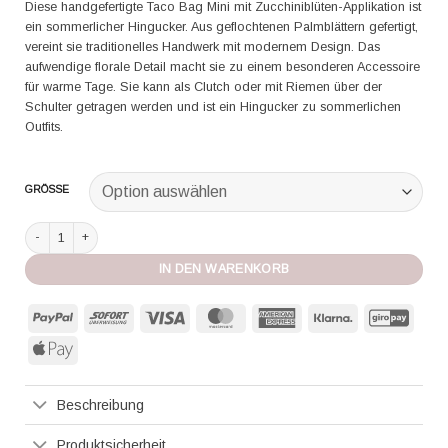
Diese handgefertigte Taco Bag Mini mit Zucchiniblüten-Applikation ist
ein sommerlicher Hingucker. Aus geflochtenen Palmblättern gefertigt,
vereint sie traditionelles Handwerk mit modernem Design. Das
aufwendige florale Detail macht sie zu einem besonderen Accessoire
für warme Tage. Sie kann als Clutch oder mit Riemen über der
Schulter getragen werden und ist ein Hingucker zu sommerlichen
Outfits.
GRÖSSE
Alma Bags Clutch small zucchini flower Menge
IN DEN WARENKORB
PayPal
Sofort
Visa
MasterCard
American
Klarna
GiroP
Express
Apple
Pay
Beschreibung
Produktsicherheit