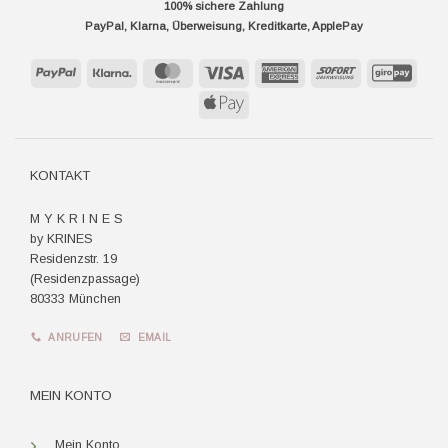
100% sichere Zahlung
PayPal, Klarna, Überweisung, Kreditkarte, ApplePay
PayPal
Klarna
MasterCard
Visa
American
Sofort
GiroP
Express
Apple
Pay
KONTAKT
M Y K R I N E S
by KRINES
Residenzstr. 19
(Residenzpassage)
80333 München
ANRUFEN
EMAIL
MEIN KONTO
Mein Konto