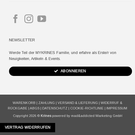
NEWSLETTER
Werde Teil der MYKRINES Familie, und erfahre als Erste/r von
Neuigkeiten, Artikeln & Events.
ABONNIEREN
WARENKORB
|
ZAHLUNG
|
VERSAND & LIEFERUNG
|
WIDERRUF &
RÜCKGABE
|
ABGS
|
DATENSCHUTZ
|
COOKIE-RICHTLINIE
|
IMPRESSUM
Copyright 2026 ©
Krines
powered by mad&addicted Marketing GmbH
VERTRAG WIDERRUFEN