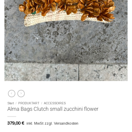
Start
/
PRODUKTART
/
ACCESSOIRES
Alma Bags Clutch small zucchini flower
379,00
€
inkl. MwSt zzgl. Versandkosten