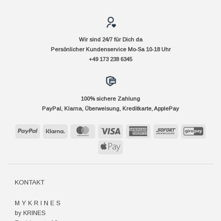
Wir sind 24/7 für Dich da
Persönlicher Kundenservice Mo-Sa 10-18 Uhr
+49 173 238 6345
100% sichere Zahlung
PayPal, Klarna, Überweisung, Kreditkarte, ApplePay
PayPal
Klarna
MasterCard
Visa
American
Sofort
GiroP
Express
Apple
Pay
KONTAKT
M Y K R I N E S
by KRINES