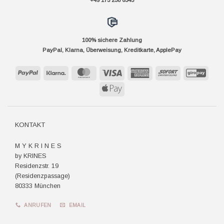
+49 173 238 6345
100% sichere Zahlung
PayPal, Klarna, Überweisung, Kreditkarte, ApplePay
PayPal
Klarna
MasterCard
Visa
American
Sofort
GiroP
Express
Apple
Pay
KONTAKT
M Y K R I N E S
by KRINES
Residenzstr. 19
(Residenzpassage)
80333 München
ANRUFEN
EMAIL