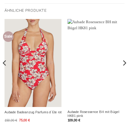
ÄHNLICHE PRODUKTE
Sale
Aubade Rosessence BH mit Bügel
Aubade Badeanzug Parfums d´Ete rot
HK81 pink
Ursprünglicher
Aktueller
150,00
€
75,00
€
109,00
€
Preis
Preis
war:
ist:
150,00 €
75,00 €.