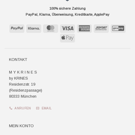
100% sichere Zahlung
PayPal, Klarna, Überweisung, Kreditkarte, ApplePay
PayPal
Klarna
MasterCard
Visa
American
Sofort
GiroP
Express
Apple
Pay
KONTAKT
M Y K R I N E S
by KRINES
Residenzstr. 19
(Residenzpassage)
80333 München
ANRUFEN
EMAIL
MEIN KONTO