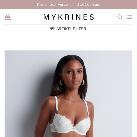
Zum
Kostenloser Versand in D ab 100 Euro
Inhalt
springen
ARTIKELFILTER